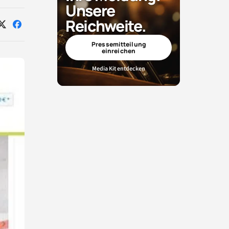
Unsere
Reichweite.
Auf
Auf
X
Facebook
teilen
teilen
Pressemitteilung
einreichen
Media Kit entdecken