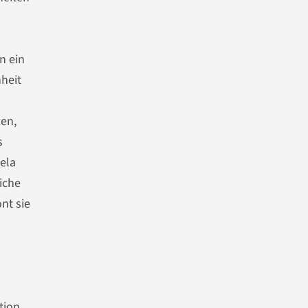
n ein
heit
ten,
s
ela
iche
nt sie
tion