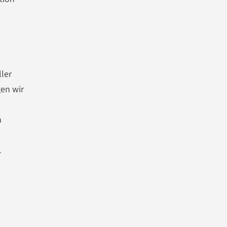
ler
en wir
h
p
.