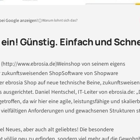
bei Google anzeigen!
Warum lohnt sich das?
ein! Günstig. Einfach und Schne
a (http://www.ebrosia.de)Weinshop von seinem eigens
er zukunftsweisenden ShopSoftware von Shopware
 der ebrosia Shop auf neue technische Beine, zukunftsweise
usgerichtet. Daniel Hentschel, IT-Leiter von ebrosia.de: „
troffen, da wir hier eine agile, leistungsfähige und skalier
vielfältigen Anforderungen und gewachsenen Strukturen st
iel Neues, aber auch alt geliebtes! Die besondere
 völlig neu zu erfinden, sondern viel mehr auf die Gewohn