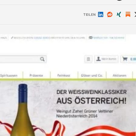
TEILEN
Auf
Auf
Auf
LinkedIn
Reddit
Xing
teilen
teilen
teilen