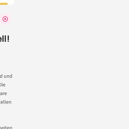
ll!
nd und
Die
bare
ellen
heiten