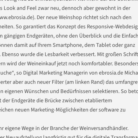
as Look and Feel zwar neu, dennoch aber gewohnt in der
ww.ebrosia.de). Der neue Weinshop richtet sich nach den
eiten. So garantiert das Konzept des Responsive-Webdesig
en gängigen Endgeräten, ohne den Überblick und die Einfach
können damit auf Ihrem Smartphone, dem Tablet oder ganz
Ebenso wurde die Lesbarkeit verbessert. Mit großen Schrif
rn wird der Weineinkauf jetzt noch komfortabler. Besonder
uche“, so Digital Marketing Managerin von ebrosia.de Micha
ierter aber auch neuer Filter (am linken Rand) das umfangre
n eigenen Wünschen und Bedürfnissen selektieren. So beto
alt der Endgeräte die Brücke zwischen etabliertem
ichen neuen Marketing-Möglichkeiten der software zu
 eigene Wege in der Branche der Weinversandhändler.
 Neuaufstellung langfristig gut für die digitale Transforma