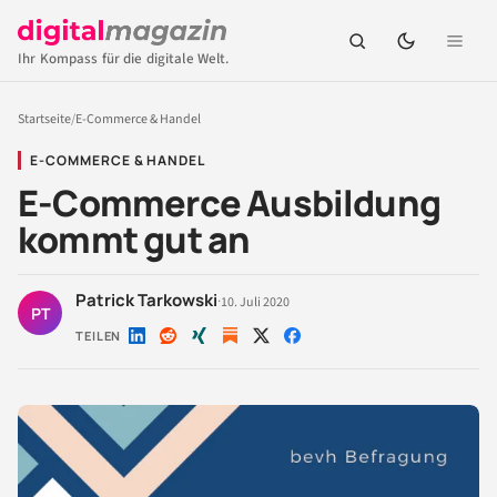
Ihr Kompass für die digitale Welt.
Startseite
/
E-Commerce & Handel
E-COMMERCE & HANDEL
E-Commerce Ausbildung
kommt gut an
Patrick Tarkowski
·
10. Juli 2020
PT
TEILEN
Auf
Auf
Auf
Auf
Auf
LinkedIn
Reddit
Xing
X
Facebook
teilen
teilen
teilen
teilen
teilen