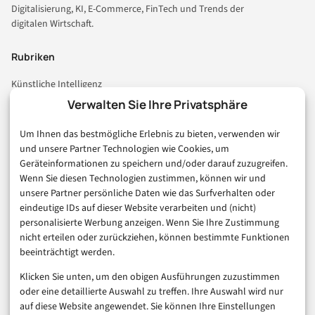
Digitalisierung, KI, E-Commerce, FinTech und Trends der
digitalen Wirtschaft.
Rubriken
Künstliche Intelligenz
Technologie & IT
Verwalten Sie Ihre Privatsphäre
E-Commerce & Handel
Um Ihnen das bestmögliche Erlebnis zu bieten, verwenden wir
Consumer & Digital Life
und unsere Partner Technologien wie Cookies, um
Marketing
Geräteinformationen zu speichern und/oder darauf zuzugreifen.
Finanzen & FinTech
Wenn Sie diesen Technologien zustimmen, können wir und
unsere Partner persönliche Daten wie das Surfverhalten oder
Business & Karriere
eindeutige IDs auf dieser Website verarbeiten und (nicht)
Sicherheit & Recht
personalisierte Werbung anzeigen. Wenn Sie Ihre Zustimmung
Digitalisierung
nicht erteilen oder zurückziehen, können bestimmte Funktionen
Marketing
beeinträchtigt werden.
Klicken Sie unten, um den obigen Ausführungen zuzustimmen
Magazin
oder eine detaillierte Auswahl zu treffen. Ihre Auswahl wird nur
auf diese Website angewendet. Sie können Ihre Einstellungen
Unsere Redaktion