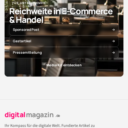
FÜR UNTERNEHMEN
Reichweite in E-Commerce
& Handel
Sponsored Post
Gastartikel
Pressemitteilung
Media Kit entdecken
digital
magazin
.de
Ihr Kompass für die digitale Welt. Fundierte Artikel zu