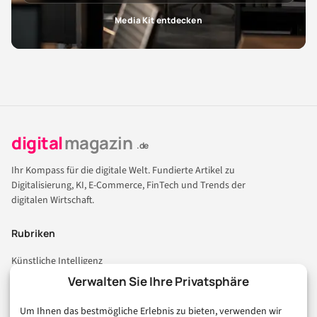
Media Kit entdecken
digital
magazin
.de
Ihr Kompass für die digitale Welt. Fundierte Artikel zu
Digitalisierung, KI, E-Commerce, FinTech und Trends der
digitalen Wirtschaft.
Rubriken
Künstliche Intelligenz
Technologie & IT
Verwalten Sie Ihre Privatsphäre
E-Commerce & Handel
Um Ihnen das bestmögliche Erlebnis zu bieten, verwenden wir
Consumer & Digital Life