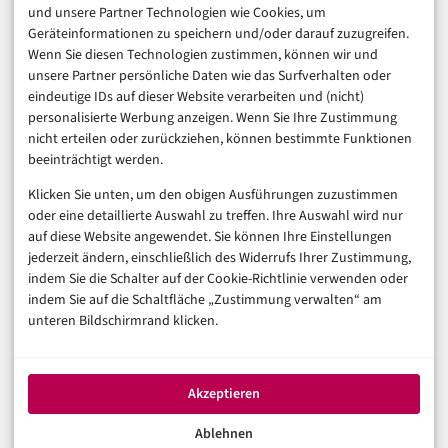
und unsere Partner Technologien wie Cookies, um
Marketing
Geräteinformationen zu speichern und/oder darauf zuzugreifen.
Finanzen & FinTech
Wenn Sie diesen Technologien zustimmen, können wir und
unsere Partner persönliche Daten wie das Surfverhalten oder
Business & Karriere
eindeutige IDs auf dieser Website verarbeiten und (nicht)
Sicherheit & Recht
personalisierte Werbung anzeigen. Wenn Sie Ihre Zustimmung
Digitalisierung
nicht erteilen oder zurückziehen, können bestimmte Funktionen
Marketing
beeinträchtigt werden.
Klicken Sie unten, um den obigen Ausführungen zuzustimmen
Magazin
oder eine detaillierte Auswahl zu treffen. Ihre Auswahl wird nur
auf diese Website angewendet. Sie können Ihre Einstellungen
Unsere Redaktion
jederzeit ändern, einschließlich des Widerrufs Ihrer Zustimmung,
Werbeformate & Media Kit
indem Sie die Schalter auf der Cookie-Richtlinie verwenden oder
indem Sie auf die Schaltfläche „Zustimmung verwalten“ am
Rechtliches
unteren Bildschirmrand klicken.
Impressum
Datenschutzerklärung (EU)
Akzeptieren
Cookie-Richtlinie (EU)
Haftungsausschluss
Ablehnen