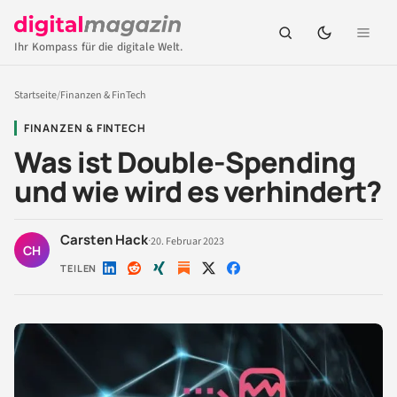
Ihr Kompass für die digitale Welt.
Startseite
/
Finanzen & FinTech
FINANZEN & FINTECH
Was ist Double-Spending
und wie wird es verhindert?
Carsten Hack
·
20. Februar 2023
CH
TEILEN
Auf
Auf
Auf
Auf
Auf
LinkedIn
Reddit
Xing
X
Facebook
teilen
teilen
teilen
teilen
teilen