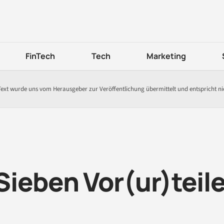
FinTech
Tech
Marketing
Text wurde uns vom Herausgeber zur Veröffentlichung übermittelt und entspricht n
ieben Vor(ur)teil
e