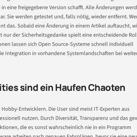
e in eine freigegebene Version schafft. Alle Änderungen wer
r. Sie werden getestet und, falls nötig, wieder entfernt. We
nt das. Sobald eine Änderung in einem Artikel auftaucht, w
ht nur der Sicherheitsgedanke spielt eine entscheidende Rol
en lassen sich Open Source-Systeme schnell individuell
die Integration in vorhandene Systemlandschaften bei weit
ies sind ein Haufen Chaoten
obby-Entwicklern. Die User sind meist IT-Experten aus
essionell nutzen. Durch Diversität, Transparenz und das ge
ionen, die es sonst wahrscheinlich nie in ein Programm
ftware arbeiten nach genauen Fahrplänen, bevor sie eine ne