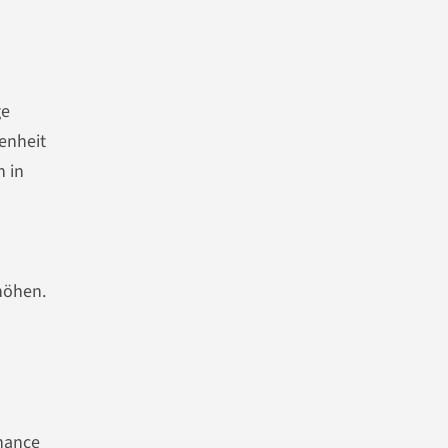
ge
fenheit
n in
höhen.
Chance