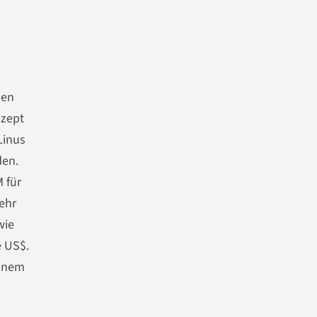
den
nzept
Linus
den.
 für
ehr
wie
e US$.
einem