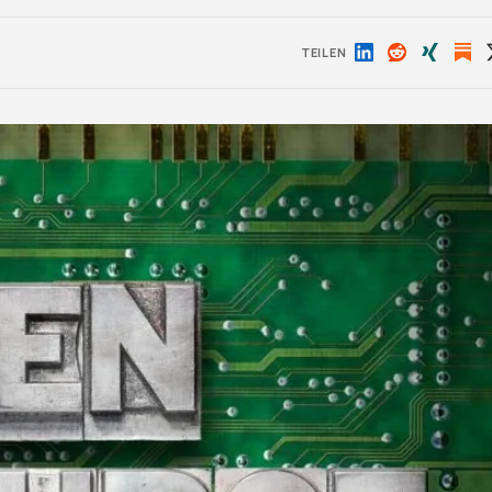
TEILEN
Auf
Auf
Auf
LinkedIn
Reddit
Xing
teilen
teilen
teilen