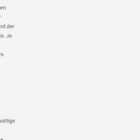
den
r
ird der
le. Je
em
waltige
ue