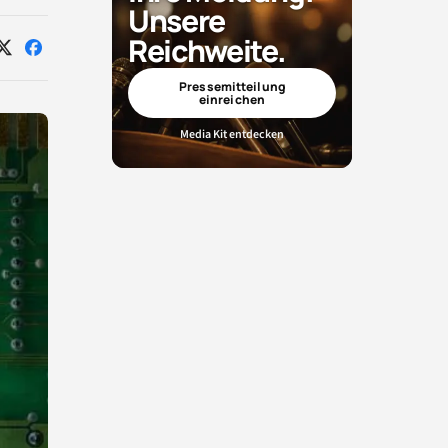
Unsere
Reichweite.
Auf
Auf
X
Facebook
teilen
teilen
Pressemitteilung
einreichen
Media Kit entdecken