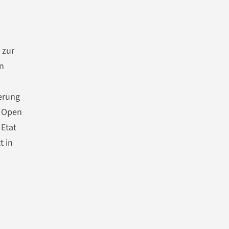
 zur
n
ierung
n Open
Etat
t in