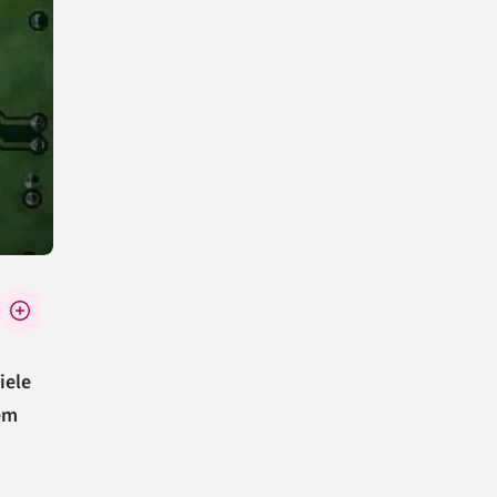
iele
em