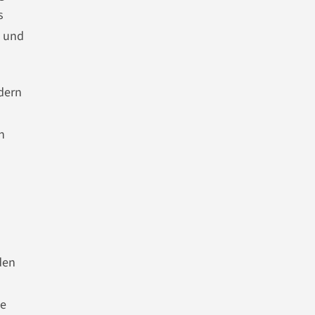
s
t und
ndern
n
den
ne