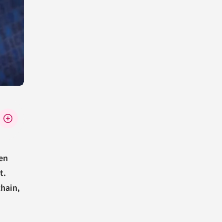
nen
t.
chain,