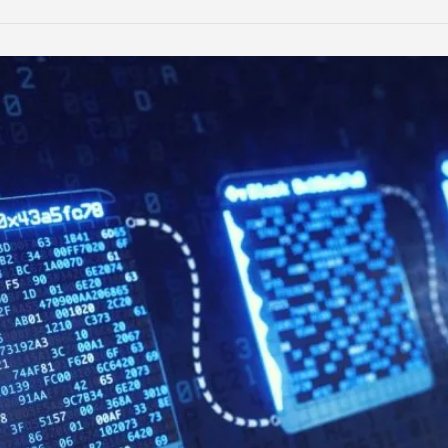
LinkedIn
Reddit
Xing
teilen
teilen
teilen