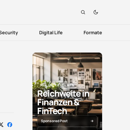
Security
Digital Life
Formate
FÜR UNTERNEHMEN
Reichweite in
Finanzen &
FinTech
Sponsored Post
Auf
Auf