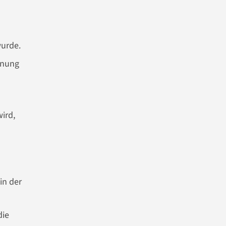
wurde.
hnung
ird,
in der
die