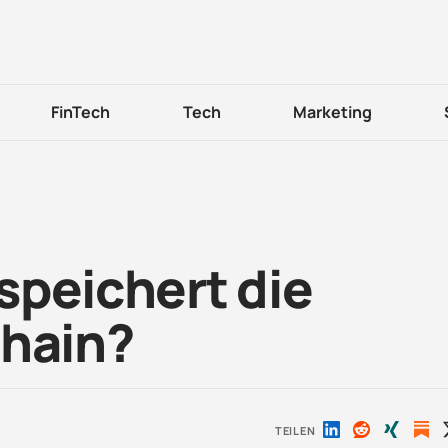
FinTech
Tech
Marketing
speichert die
chain?
TEILEN
Auf
Auf
Auf