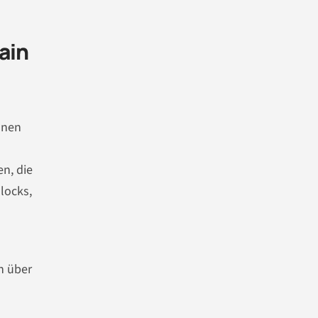
ain
onen
n, die
locks,
n über