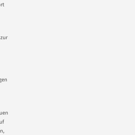
rt
 zur
igen
euen
uf
n,