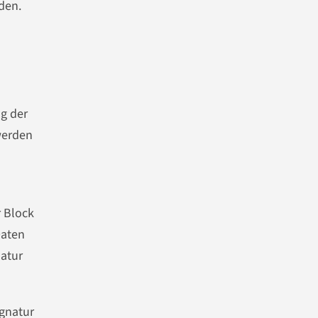
den.
ng der
 werden
 Block
Daten
natur
ignatur