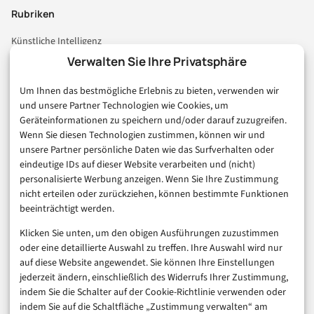
Rubriken
Künstliche Intelligenz
Technologie & IT
Verwalten Sie Ihre Privatsphäre
E-Commerce & Handel
Um Ihnen das bestmögliche Erlebnis zu bieten, verwenden wir
Consumer & Digital Life
und unsere Partner Technologien wie Cookies, um
Marketing
Geräteinformationen zu speichern und/oder darauf zuzugreifen.
Finanzen & FinTech
Wenn Sie diesen Technologien zustimmen, können wir und
unsere Partner persönliche Daten wie das Surfverhalten oder
Business & Karriere
eindeutige IDs auf dieser Website verarbeiten und (nicht)
Sicherheit & Recht
personalisierte Werbung anzeigen. Wenn Sie Ihre Zustimmung
Digitalisierung
nicht erteilen oder zurückziehen, können bestimmte Funktionen
Marketing
beeinträchtigt werden.
Klicken Sie unten, um den obigen Ausführungen zuzustimmen
Magazin
oder eine detaillierte Auswahl zu treffen. Ihre Auswahl wird nur
auf diese Website angewendet. Sie können Ihre Einstellungen
Unsere Redaktion
jederzeit ändern, einschließlich des Widerrufs Ihrer Zustimmung,
Werbeformate & Media Kit
indem Sie die Schalter auf der Cookie-Richtlinie verwenden oder
indem Sie auf die Schaltfläche „Zustimmung verwalten“ am