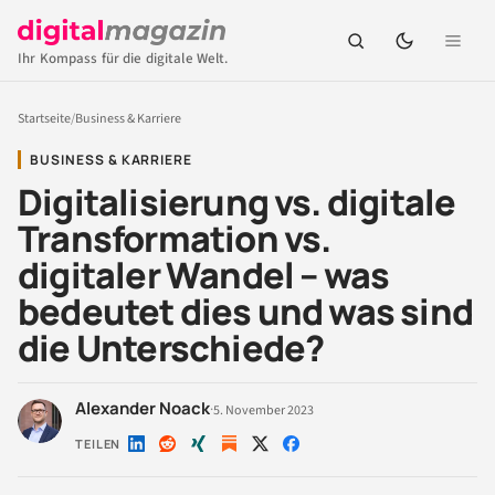
Ihr Kompass für die digitale Welt.
Startseite
/
Business & Karriere
BUSINESS & KARRIERE
Digitalisierung vs. digitale
Transformation vs.
digitaler Wandel – was
bedeutet dies und was sind
die Unterschiede?
Alexander Noack
·
5. November 2023
TEILEN
Auf
Auf
Auf
Auf
Auf
LinkedIn
Reddit
Xing
X
Facebook
teilen
teilen
teilen
teilen
teilen