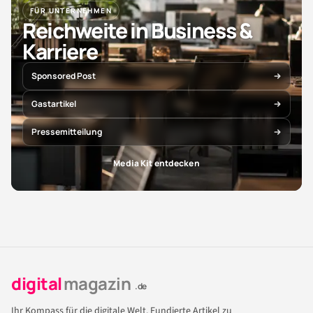
FÜR UNTERNEHMEN
Reichweite in Business &
Karriere
Sponsored Post
Gastartikel
Pressemitteilung
Media Kit entdecken
digital
magazin
.de
Ihr Kompass für die digitale Welt. Fundierte Artikel zu