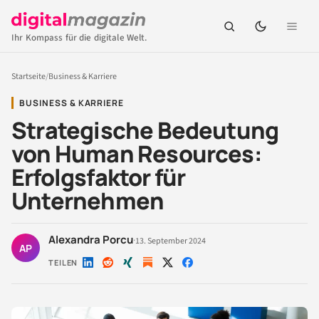
Ihr Kompass für die digitale Welt.
Startseite
/
Business & Karriere
BUSINESS & KARRIERE
Strategische Bedeutung
von Human Resources:
Erfolgsfaktor für
Unternehmen
Alexandra Porcu
·
13. September 2024
AP
TEILEN
Auf
Auf
Auf
Auf
Auf
LinkedIn
Reddit
Xing
X
Facebook
teilen
teilen
teilen
teilen
teilen