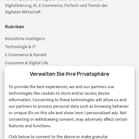
Digitalisierung, KI, E-Commerce, FinTech und Trends der
digitalen Wirtschaft.
Rubriken
Künstliche Intelligenz
Technologie & IT
E-Commerce & Handel
Consumer & Digital Life
Marketing
Verwalten Sie Ihre Privatsphäre
Finanzen & FinTech
To provide the best experiences, we and our partners use
Business & Karriere
technologies like cookies to store and/or access device
Sicherheit & Recht
information. Consenting to these technologies will allow us and
Digitalisierung
our partners to process personal data such as browsing behavior
Marketing
or unique IDs on this site and show (non-) personalized ads. Not
consenting or withdrawing consent, may adversely affect certain
features and functions.
Magazin
Click below to consent to the above or make granular
Unsere Redaktion