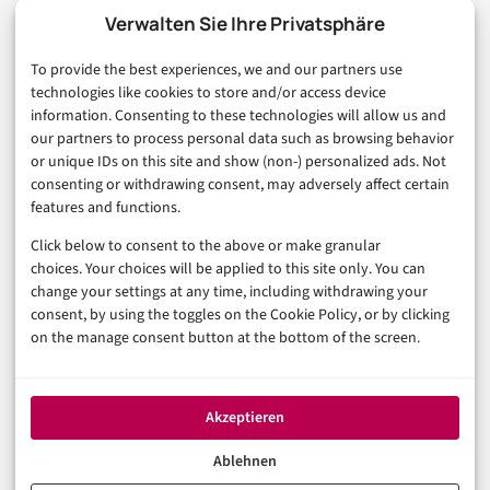
Marketing
Verwalten Sie Ihre Privatsphäre
Finanzen & FinTech
To provide the best experiences, we and our partners use
Business & Karriere
technologies like cookies to store and/or access device
Sicherheit & Recht
information. Consenting to these technologies will allow us and
Digitalisierung
our partners to process personal data such as browsing behavior
Marketing
or unique IDs on this site and show (non-) personalized ads. Not
consenting or withdrawing consent, may adversely affect certain
features and functions.
Magazin
Click below to consent to the above or make granular
Unsere Redaktion
choices. Your choices will be applied to this site only. You can
Werbeformate & Media Kit
change your settings at any time, including withdrawing your
consent, by using the toggles on the Cookie Policy, or by clicking
Rechtliches
on the manage consent button at the bottom of the screen.
Impressum
Datenschutzerklärung (EU)
Akzeptieren
Cookie-Richtlinie (EU)
Haftungsausschluss
Ablehnen