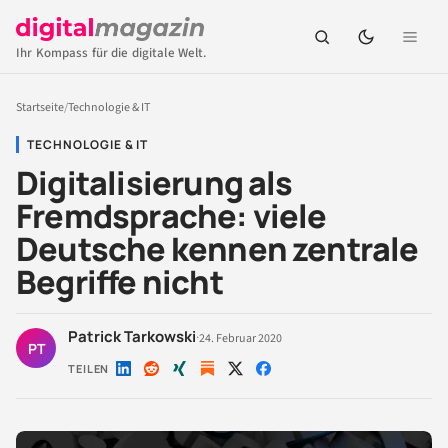
Ihr Kompass für die digitale Welt.
Startseite
/
Technologie & IT
TECHNOLOGIE & IT
Digitalisierung als
Fremdsprache: viele
Deutsche kennen zentrale
Begriffe nicht
Patrick Tarkowski
·
24. Februar 2020
PT
TEILEN
Auf
Auf
Auf
Auf
Auf
LinkedIn
Reddit
Xing
X
Facebook
teilen
teilen
teilen
teilen
teilen