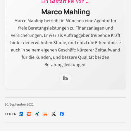
Ein Gastartikel von ...
Marco Mahling
Marco Mahling betreibt in München eine Agentur für
freie Beratungsleistungen zu Finanzanlagen und
Versicherungen. Er war als Auftraggeber treibende Kraft
hinter der erwähnten Studie, und nutzt die Erkenntnisse
auch in seinem eigenen Geschäft: kürzerer Zeitaufwand
für die Kunden, und bessere Qualität bei den
Beratungsleistungen.
30. September 2022
TEILEN
Auf
Auf
Auf
Auf
Auf
LinkedIn
Reddit
Xing
X
Facebook
teilen
teilen
teilen
teilen
teilen