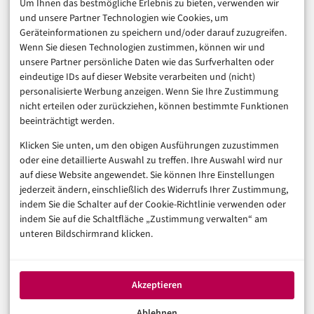
Um Ihnen das bestmögliche Erlebnis zu bieten, verwenden wir
Consumer & Digital Life
und unsere Partner Technologien wie Cookies, um
Marketing
Geräteinformationen zu speichern und/oder darauf zuzugreifen.
Finanzen & FinTech
Wenn Sie diesen Technologien zustimmen, können wir und
unsere Partner persönliche Daten wie das Surfverhalten oder
Business & Karriere
eindeutige IDs auf dieser Website verarbeiten und (nicht)
Sicherheit & Recht
personalisierte Werbung anzeigen. Wenn Sie Ihre Zustimmung
Digitalisierung
nicht erteilen oder zurückziehen, können bestimmte Funktionen
Marketing
beeinträchtigt werden.
Klicken Sie unten, um den obigen Ausführungen zuzustimmen
Magazin
oder eine detaillierte Auswahl zu treffen. Ihre Auswahl wird nur
auf diese Website angewendet. Sie können Ihre Einstellungen
Unsere Redaktion
jederzeit ändern, einschließlich des Widerrufs Ihrer Zustimmung,
Werbeformate & Media Kit
indem Sie die Schalter auf der Cookie-Richtlinie verwenden oder
indem Sie auf die Schaltfläche „Zustimmung verwalten“ am
Rechtliches
unteren Bildschirmrand klicken.
Impressum
Datenschutzerklärung (EU)
Akzeptieren
Cookie-Richtlinie (EU)
Haftungsausschluss
Ablehnen