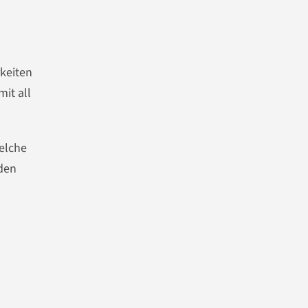
rkeiten
it all
welche
nden