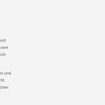
wird
nsere
ich
fen und
cht
ichen