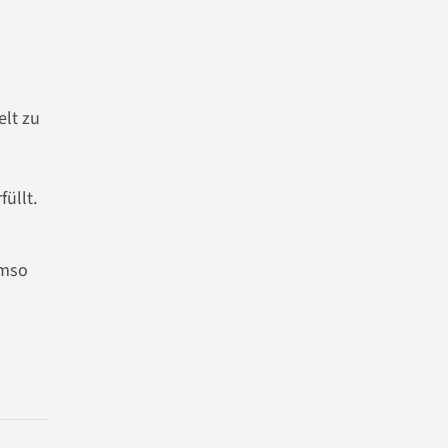
elt zu
üllt.
umso