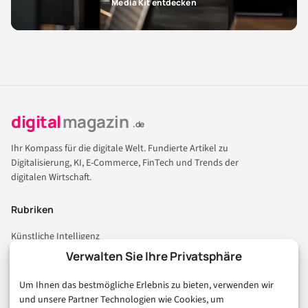
Media Kit entdecken
digital
magazin
.de
Ihr Kompass für die digitale Welt. Fundierte Artikel zu
Digitalisierung, KI, E-Commerce, FinTech und Trends der
digitalen Wirtschaft.
Rubriken
Künstliche Intelligenz
Technologie & IT
Verwalten Sie Ihre Privatsphäre
E-Commerce & Handel
Um Ihnen das bestmögliche Erlebnis zu bieten, verwenden wir
Consumer & Digital Life
und unsere Partner Technologien wie Cookies, um
Marketing