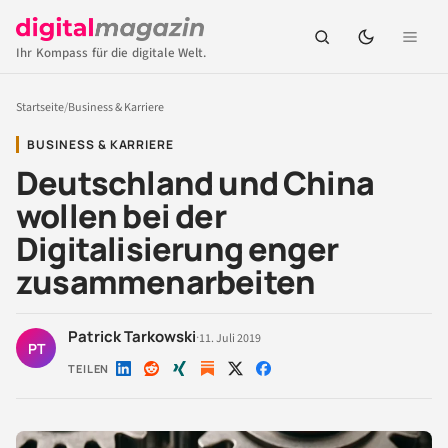
Ihr Kompass für die digitale Welt.
Startseite
/
Business & Karriere
BUSINESS & KARRIERE
Deutschland und China
wollen bei der
Digitalisierung enger
zusammenarbeiten
Patrick Tarkowski
·
11. Juli 2019
PT
TEILEN
Auf
Auf
Auf
Auf
Auf
LinkedIn
Reddit
Xing
X
Facebook
teilen
teilen
teilen
teilen
teilen