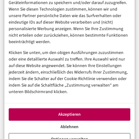
Geräteinformationen zu speichern und/oder darauf zuzugreifen.
Finanzen & FinTech
Wenn Sie diesen Technologien zustimmen, können wir und
unsere Partner persönliche Daten wie das Surfverhalten oder
Business & Karriere
eindeutige IDs auf dieser Website verarbeiten und (nicht)
Sicherheit & Recht
personalisierte Werbung anzeigen. Wenn Sie Ihre Zustimmung
Digitalisierung
nicht erteilen oder zurückziehen, können bestimmte Funktionen
Marketing
beeinträchtigt werden.
Klicken Sie unten, um den obigen Ausführungen zuzustimmen
Magazin
oder eine detaillierte Auswahl zu treffen. Ihre Auswahl wird nur
auf diese Website angewendet. Sie können Ihre Einstellungen
Unsere Redaktion
jederzeit ändern, einschließlich des Widerrufs Ihrer Zustimmung,
Werbeformate & Media Kit
indem Sie die Schalter auf der Cookie-Richtlinie verwenden oder
indem Sie auf die Schaltfläche „Zustimmung verwalten“ am
Rechtliches
unteren Bildschirmrand klicken.
Impressum
Datenschutzerklärung (EU)
Akzeptieren
Cookie-Richtlinie (EU)
Haftungsausschluss
Ablehnen