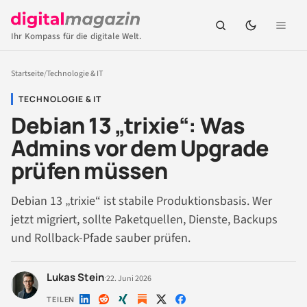
Ihr Kompass für die digitale Welt.
Startseite
/
Technologie & IT
TECHNOLOGIE & IT
Debian 13 „trixie“: Was
Admins vor dem Upgrade
prüfen müssen
Debian 13 „trixie“ ist stabile Produktionsbasis. Wer
jetzt migriert, sollte Paketquellen, Dienste, Backups
und Rollback-Pfade sauber prüfen.
Lukas Stein
·
22. Juni 2026
TEILEN
Auf
Auf
Auf
Auf
Auf