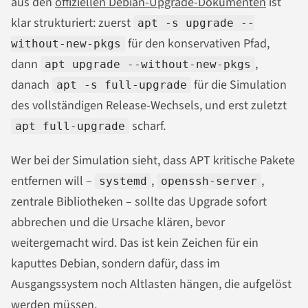
aus den
offiziellen Debian-Upgrade-Dokumenten
ist
klar strukturiert: zuerst
apt -s upgrade --
für den konservativen Pfad,
without-new-pkgs
dann
,
apt upgrade --without-new-pkgs
danach
für die Simulation
apt -s full-upgrade
des vollständigen Release-Wechsels, und erst zuletzt
scharf.
apt full-upgrade
Wer bei der Simulation sieht, dass APT kritische Pakete
entfernen will –
,
,
systemd
openssh-server
zentrale Bibliotheken – sollte das Upgrade sofort
abbrechen und die Ursache klären, bevor
weitergemacht wird. Das ist kein Zeichen für ein
kaputtes Debian, sondern dafür, dass im
Ausgangssystem noch Altlasten hängen, die aufgelöst
werden müssen.