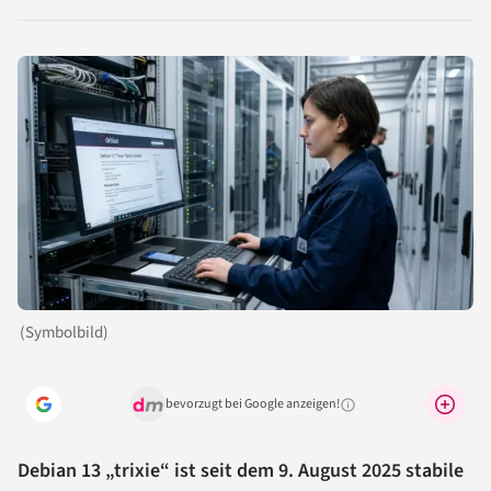
LinkedIn
Reddit
Xing
X
Facebook
teilen
teilen
teilen
teilen
teilen
(Symbolbild)
bevorzugt bei Google anzeigen!
Warum lohnt sich das?
Debian 13 „trixie“ ist seit dem 9. August 2025 stabile