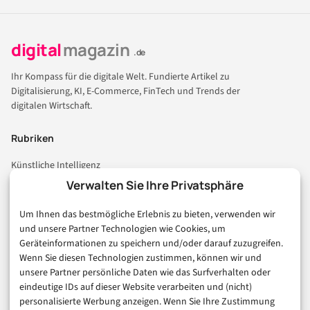
digital
magazin
.de
Ihr Kompass für die digitale Welt. Fundierte Artikel zu
Digitalisierung, KI, E-Commerce, FinTech und Trends der
digitalen Wirtschaft.
Rubriken
Künstliche Intelligenz
Technologie & IT
Verwalten Sie Ihre Privatsphäre
E-Commerce & Handel
Um Ihnen das bestmögliche Erlebnis zu bieten, verwenden wir
Consumer & Digital Life
und unsere Partner Technologien wie Cookies, um
Marketing
Geräteinformationen zu speichern und/oder darauf zuzugreifen.
Finanzen & FinTech
Wenn Sie diesen Technologien zustimmen, können wir und
unsere Partner persönliche Daten wie das Surfverhalten oder
Business & Karriere
eindeutige IDs auf dieser Website verarbeiten und (nicht)
Sicherheit & Recht
personalisierte Werbung anzeigen. Wenn Sie Ihre Zustimmung
Digitalisierung