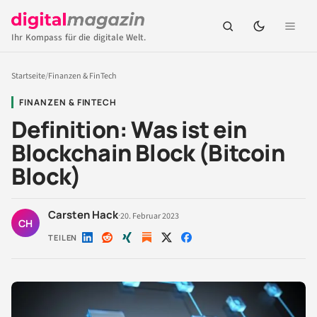
Ihr Kompass für die digitale Welt.
Startseite
/
Finanzen & FinTech
FINANZEN & FINTECH
Definition: Was ist ein
Blockchain Block (Bitcoin
Block)
Carsten Hack
·
20. Februar 2023
CH
TEILEN
Auf
Auf
Auf
Auf
Auf
LinkedIn
Reddit
Xing
X
Facebook
teilen
teilen
teilen
teilen
teilen