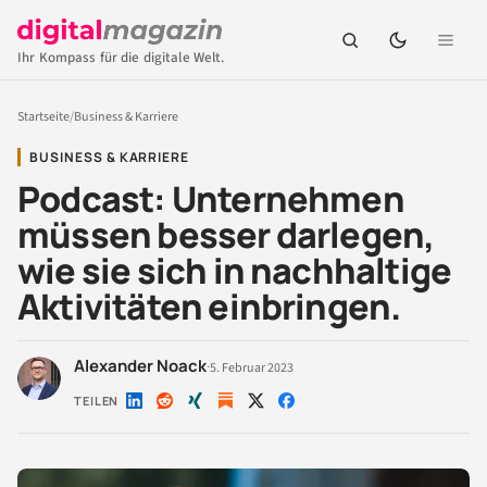
Ihr Kompass für die digitale Welt.
Startseite
/
Business & Karriere
BUSINESS & KARRIERE
Podcast: Unternehmen
müssen besser darlegen,
wie sie sich in nachhaltige
Aktivitäten einbringen.
Alexander Noack
·
5. Februar 2023
TEILEN
Auf
Auf
Auf
Auf
Auf
LinkedIn
Reddit
Xing
X
Facebook
teilen
teilen
teilen
teilen
teilen