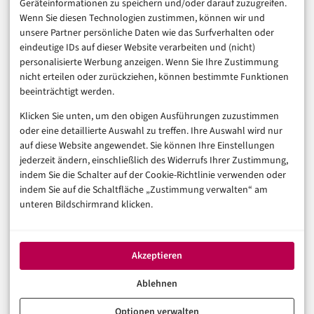
Geräteinformationen zu speichern und/oder darauf zuzugreifen.
Finanzen & FinTech
Wenn Sie diesen Technologien zustimmen, können wir und
unsere Partner persönliche Daten wie das Surfverhalten oder
Business & Karriere
eindeutige IDs auf dieser Website verarbeiten und (nicht)
Sicherheit & Recht
personalisierte Werbung anzeigen. Wenn Sie Ihre Zustimmung
Digitalisierung
nicht erteilen oder zurückziehen, können bestimmte Funktionen
Marketing
beeinträchtigt werden.
Klicken Sie unten, um den obigen Ausführungen zuzustimmen
Magazin
oder eine detaillierte Auswahl zu treffen. Ihre Auswahl wird nur
auf diese Website angewendet. Sie können Ihre Einstellungen
Unsere Redaktion
jederzeit ändern, einschließlich des Widerrufs Ihrer Zustimmung,
Werbeformate & Media Kit
indem Sie die Schalter auf der Cookie-Richtlinie verwenden oder
indem Sie auf die Schaltfläche „Zustimmung verwalten“ am
Rechtliches
unteren Bildschirmrand klicken.
Impressum
Datenschutzerklärung (EU)
Akzeptieren
Cookie-Richtlinie (EU)
Haftungsausschluss
Ablehnen
Optionen verwalten