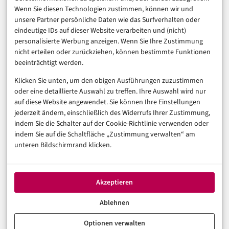
Finanzen & FinTech
Wenn Sie diesen Technologien zustimmen, können wir und
unsere Partner persönliche Daten wie das Surfverhalten oder
Business & Karriere
eindeutige IDs auf dieser Website verarbeiten und (nicht)
Sicherheit & Recht
personalisierte Werbung anzeigen. Wenn Sie Ihre Zustimmung
Digitalisierung
nicht erteilen oder zurückziehen, können bestimmte Funktionen
Marketing
beeinträchtigt werden.
Klicken Sie unten, um den obigen Ausführungen zuzustimmen
Magazin
oder eine detaillierte Auswahl zu treffen. Ihre Auswahl wird nur
auf diese Website angewendet. Sie können Ihre Einstellungen
Unsere Redaktion
jederzeit ändern, einschließlich des Widerrufs Ihrer Zustimmung,
Werbeformate & Media Kit
indem Sie die Schalter auf der Cookie-Richtlinie verwenden oder
indem Sie auf die Schaltfläche „Zustimmung verwalten“ am
Rechtliches
unteren Bildschirmrand klicken.
Impressum
Datenschutzerklärung (EU)
Akzeptieren
Cookie-Richtlinie (EU)
Haftungsausschluss
Ablehnen
Optionen verwalten