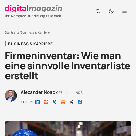
Ihr Kompass für die digitale Welt.
Startseite
/
Business & Karriere
BUSINESS & KARRIERE
Firmeninventar: Wie man
eine sinnvolle Inventarliste
erstellt
Alexander Noack
·
27. Januar 2023
TEILEN
Auf
Auf
Auf
Auf
Auf
LinkedIn
Reddit
Xing
X
Facebook
teilen
teilen
teilen
teilen
teilen