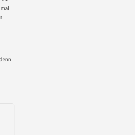
nmal
im
 denn