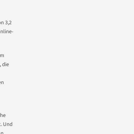
on 3,2
nline-
um
 die
en
che
t. Und
nn