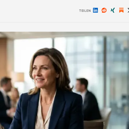
TEILEN
Auf
Auf
Auf
LinkedIn
Reddit
Xing
teilen
teilen
teilen