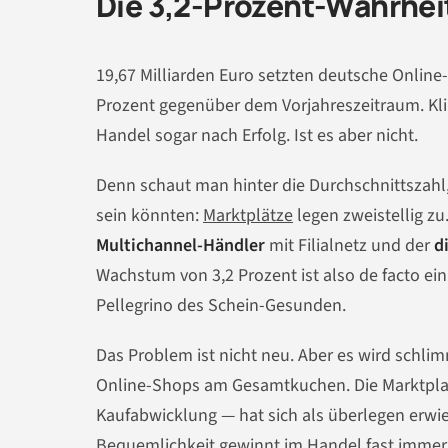
Die 3,2-Prozent-Wahrheit
19,67 Milliarden Euro setzten deutsche Online
Prozent gegenüber dem Vorjahreszeitraum. Kli
Handel sogar nach Erfolg. Ist es aber nicht.
Denn schaut man hinter die Durchschnittszahl, z
sein könnten:
Marktplätze
legen zweistellig zu
Multichannel-Händler
mit Filialnetz und der
d
Wachstum von 3,2 Prozent ist also de facto ei
Pellegrino des Schein-Gesunden.
Das Problem ist nicht neu. Aber es wird schli
Online-Shops am Gesamtkuchen. Die Marktplatzl
Kaufabwicklung — hat sich als überlegen erwies
Bequemlichkeit gewinnt im Handel fast immer