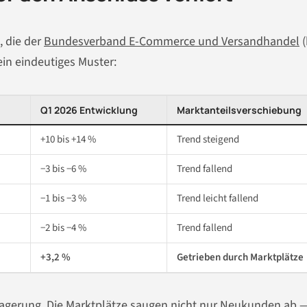
, die der
Bundesverband E-Commerce und Versandhandel
(
ein eindeutiges Muster:
Q1 2026 Entwicklung
Marktanteilsverschiebung
+10 bis +14 %
Trend steigend
−3 bis −6 %
Trend fallend
−1 bis −3 %
Trend leicht fallend
−2 bis −4 %
Trend fallend
+3,2 %
Getrieben durch Marktplätze
rlagerung. Die Marktplätze saugen nicht nur Neukunden ab —