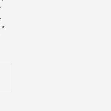
s.
n
ind
e