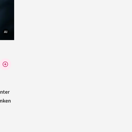
unter
anken