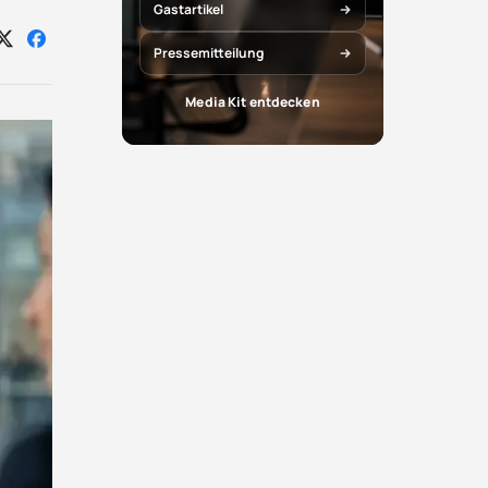
Gastartikel
Auf
Auf
Pressemitteilung
X
Facebook
teilen
teilen
Media Kit entdecken