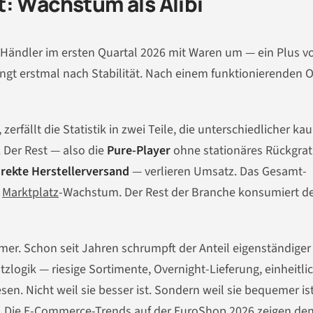
: Wachstum als Alibi
-Händler im ersten Quartal 2026 mit Waren um — ein Plus v
ngt erstmal nach Stabilität. Nach einem funktionierenden O
erfällt die Statistik in zwei Teile, die unterschiedlicher ka
. Der Rest — also die
Pure-Player
ohne stationäres Rückgrat,
irekte Herstellerversand
— verlieren Umsatz. Das Gesamt-
n
Marktplatz
-Wachstum. Der Rest der Branche konsumiert d
mmer. Schon seit Jahren schrumpft der Anteil eigenständiger
ogik — riesige Sortimente, Overnight-Lieferung, einheitli
en. Nicht weil sie besser ist. Sondern weil sie bequemer is
.
Die E-Commerce-Trends auf der EuroShop 2026
zeigen de