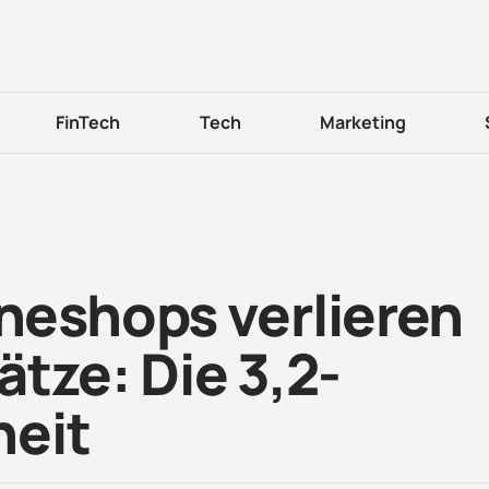
FinTech
Tech
Marketing
neshops verlieren
tze: Die 3,2-
heit