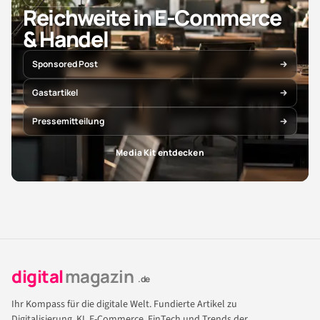
Reichweite in E-Commerce
& Handel
Sponsored Post
Gastartikel
Pressemitteilung
Media Kit entdecken
digital
magazin
.de
Ihr Kompass für die digitale Welt. Fundierte Artikel zu
Digitalisierung, KI, E-Commerce, FinTech und Trends der