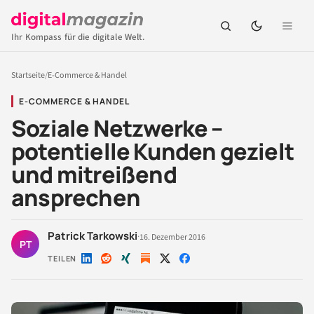
Ihr Kompass für die digitale Welt.
Startseite
/
E-Commerce & Handel
E-COMMERCE & HANDEL
Soziale Netzwerke –
potentielle Kunden gezielt
und mitreißend
ansprechen
Patrick Tarkowski
·
16. Dezember 2016
PT
TEILEN
Auf
Auf
Auf
Auf
Auf
LinkedIn
Reddit
Xing
X
Facebook
teilen
teilen
teilen
teilen
teilen