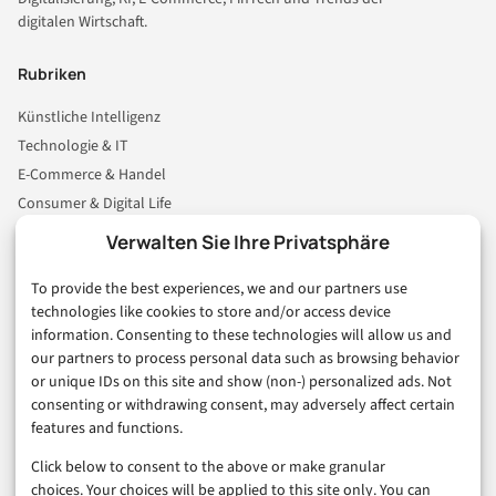
digitalen Wirtschaft.
Rubriken
Künstliche Intelligenz
Technologie & IT
E-Commerce & Handel
Consumer & Digital Life
Marketing
Verwalten Sie Ihre Privatsphäre
Finanzen & FinTech
To provide the best experiences, we and our partners use
Business & Karriere
technologies like cookies to store and/or access device
Sicherheit & Recht
information. Consenting to these technologies will allow us and
Digitalisierung
our partners to process personal data such as browsing behavior
Marketing
or unique IDs on this site and show (non-) personalized ads. Not
consenting or withdrawing consent, may adversely affect certain
features and functions.
Magazin
Click below to consent to the above or make granular
Unsere Redaktion
choices. Your choices will be applied to this site only. You can