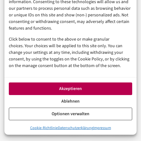
information. Consenting to these technologies will allow us and
our partners to process personal data such as browsing behavior
Die FinTech-Branche definiert das Zinsgeschäft neu –
or unique IDs on this site and show (non-) personalized ads. Not
consenting or withdrawing consent, may adversely affect certain
das ist keine Übertreibung, sondern belegbare Realität.
features and functions.
Transaktionsvolumen von 97 Milliarden Euro in
Click below to consent to the above or make granular
Deutschland, Open Finance, Echtzeitzahlungen, KI-
choices. Your choices will be applied to this site only. You can
gestützte Bonitätsprüfungen: Das verändert, wer
change your settings at any time, including withdrawing your
consent, by using the toggles on the Cookie Policy, or by clicking
welche Konditionen zu welchem Preis bekommt. Der
on the manage consent button at the bottom of the screen.
globale FinTech-Markt wächst laut Business Research
Insights von rund 9.735 Milliarden US-Dollar im Jahr
Akzeptieren
2024 auf prognostizierte 31.922 Milliarden US-Dollar
bis 2033 – ein CAGR von 13,9 Prozent. Das ist
Ablehnen
strukturelles Wachstum, kein Hype.
Optionen verwalten
Was bleibt, ist die entscheidende Frage: Sind Sie bereit,
0%
Cookie-Richtlinie
Datenschutzerklärung
Impressum
Der Zinsvergleich: Was FinTechs konkret bieten – und was dah
Ihre Finanzdaten aktiv zu steuern – welcher Anbieter