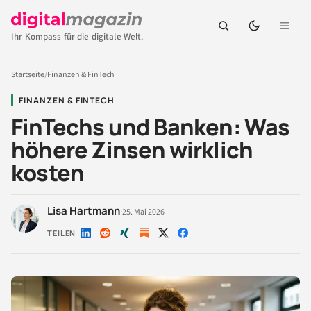
Ihr Kompass für die digitale Welt.
Startseite
/
Finanzen & FinTech
FINANZEN & FINTECH
FinTechs und Banken: Was
höhere Zinsen wirklich
kosten
Lisa Hartmann
·
25. Mai 2026
TEILEN
Auf
Auf
Auf
Auf
Auf
LinkedIn
Reddit
Xing
X
Facebook
teilen
teilen
teilen
teilen
teilen