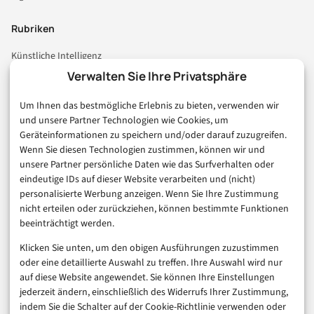
Rubriken
Künstliche Intelligenz
Technologie & IT
Verwalten Sie Ihre Privatsphäre
E-Commerce & Handel
Um Ihnen das bestmögliche Erlebnis zu bieten, verwenden wir
Consumer & Digital Life
und unsere Partner Technologien wie Cookies, um
Marketing
Geräteinformationen zu speichern und/oder darauf zuzugreifen.
Finanzen & FinTech
Wenn Sie diesen Technologien zustimmen, können wir und
unsere Partner persönliche Daten wie das Surfverhalten oder
Business & Karriere
eindeutige IDs auf dieser Website verarbeiten und (nicht)
Sicherheit & Recht
personalisierte Werbung anzeigen. Wenn Sie Ihre Zustimmung
Digitalisierung
nicht erteilen oder zurückziehen, können bestimmte Funktionen
Marketing
beeinträchtigt werden.
Klicken Sie unten, um den obigen Ausführungen zuzustimmen
Magazin
oder eine detaillierte Auswahl zu treffen. Ihre Auswahl wird nur
auf diese Website angewendet. Sie können Ihre Einstellungen
Unsere Redaktion
jederzeit ändern, einschließlich des Widerrufs Ihrer Zustimmung,
Werbeformate & Media Kit
indem Sie die Schalter auf der Cookie-Richtlinie verwenden oder