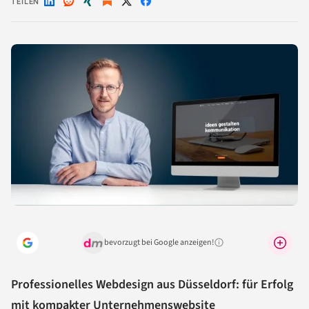
TEILEN
Auf
Auf
Auf
Auf
Auf
LinkedIn
Reddit
Xing
X
Facebook
teilen
teilen
teilen
teilen
teilen
bevorzugt bei Google anzeigen!
Warum lohnt sich das?
Professionelles Webdesign aus Düsseldorf: für Erfolg
mit kompakter Unternehmenswebsite