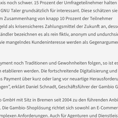
axis noch schwer. 15 Prozent der Umfrageteilnehmer halten
NU Taler grundsätzlich für interessant. Diese schätzen sie
iesem Zusammenhang von knapp 10 Prozent der Teilnehmer
geld als krisensicheres Zahlungsmittel der Zukunft an, des
ändler bezeichnen es als rein fiktiv, anonym und undurchsic
owie mangelndes Kundeninteresse werden als Gegenargume
ment noch Traditionen und Gewohnheiten folgen, so ist e
n etablieren werden. Die fortschreitende Digitalisierung und
das Payment über kurz oder lang vor neuartige Herausforde
ngen”, erklärt Daniel Schnadt, Geschäftsführer der Gambio
io GmbH mit Sitz in Bremen seit 2004 zu den führenden Anb
. Die Gambio-Shoplösung richtet sich sowohl an E-Commer
omplexen Anforderungen. Auch für Agenturen und Dienstleist