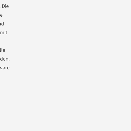
 Die
te
nd
 mit
lle
den.
tware