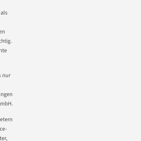
 als
sen
htig.
nte
s nur
rungen
 GmbH.
ietern
ce-
er,