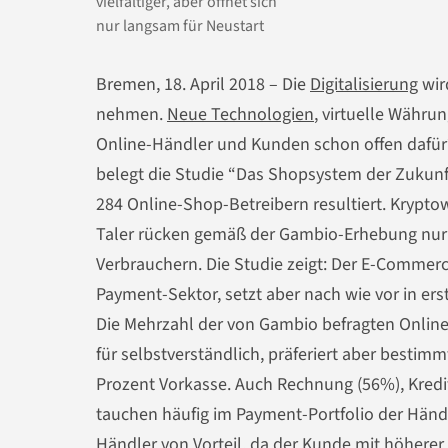
vielfältiger, aber öffnet sich
nur langsam für Neustart
Bremen, 18. April 2018
– Die
Digitalisierung
wir
nehmen.
Neue Technologien
, virtuelle Währu
Online-Händler und Kunden schon offen dafür?
belegt die Studie “Das Shopsystem der Zukun
284 Online-Shop-Betreibern resultiert. Kryp
Taler rücken gemäß der Gambio-Erhebung nur
Verbrauchern. Die Studie zeigt: Der E-Commer
Payment-Sektor, setzt aber nach wie vor in erst
Die Mehrzahl der von Gambio befragten Online
für selbstverständlich, präferiert aber bestim
Prozent Vorkasse. Auch Rechnung (56%), Kredi
tauchen häufig im Payment-Portfolio der Händ
Händler von Vorteil, da der
Kunde mit höherer 