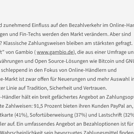
d zunehmend Einfluss auf den Bezahlverkehr im Online-Ha
ngen und Fin-Techs werden den Markt verändern. Aber sind
 Klassische Zahlungsweisen bleiben am stärksten gefragt. 
ft” von Gambio (
www.gambio.de
), die aus einer Umfrage un
towährungen und Open Source-Lösungen wie Bitcoin und GN
 schleppend in den Fokus von Online-Händlern und
ce-Markt ist zwar offen für Neuerungen und mehr Auswahl 
er Linie auf Tradition, Sicherheit und Vertrauen.
-Händler hält ein breit gefächertes Angebot an Zahlungsop
mte Zahlweisen: 91,5 Prozent bieten ihren Kunden PayPal an,
tkarte (41%), Sofortüberweisung (37%) und Lastschrift (32%
ler auf. Ein umfassendes Angebot an Bezahloptionen ist für
Wahrscheinlichkeit sein bevorzugtes
Zahlungsmittel finden