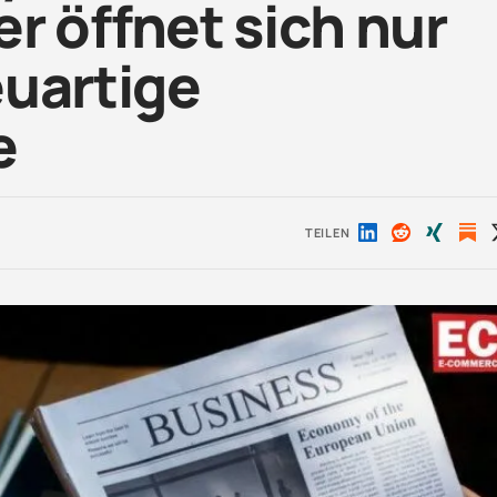
ber öffnet sich nur
euartige
e
TEILEN
Auf
Auf
Auf
LinkedIn
Reddit
Xing
teilen
teilen
teilen