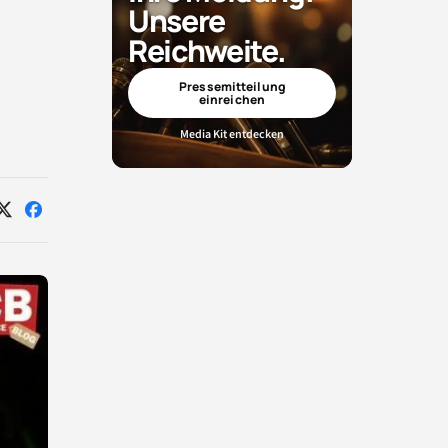
Unsere
Reichweite.
Pressemitteilung
einreichen
Media Kit entdecken
Auf
Auf
X
Facebook
teilen
teilen