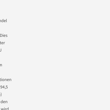
ndel
Dies
ter
U
im
tionen
 94,5
)
 den
 wird.