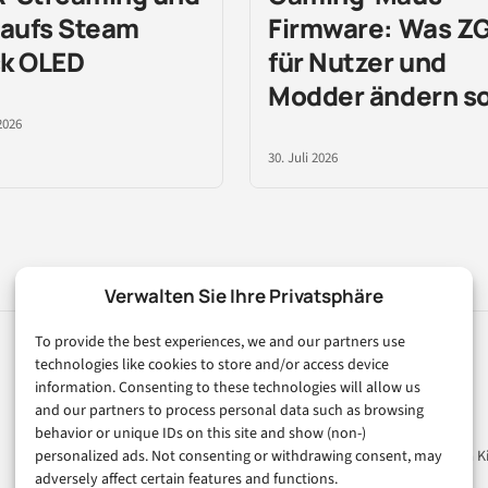
 aufs Steam
Firmware: Was Z
k OLED
für Nutzer und
Modder ändern so
2026
30. Juli 2026
Verwalten Sie Ihre Privatsphäre
To provide the best experiences, we and our partners use
technologies like cookies to store and/or access device
Rubriken
Magazin
information. Consenting to these technologies will allow us
and our partners to process personal data such as browsing
Künstliche Intelligenz
Unsere Redaktion
behavior or unique IDs on this site and show (non-)
Technologie & IT
Werbeformate & Media Ki
personalized ads. Not consenting or withdrawing consent, may
adversely affect certain features and functions.
E-Commerce & Handel