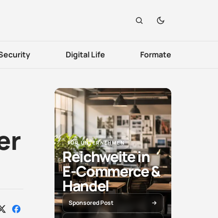
Security
Digital Life
Formate
er
FÜR UNTERNEHMEN
Reichweite in
E-Commerce &
Handel
Sponsored Post
Auf
Auf