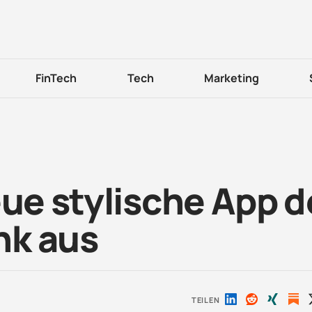
FinTech
Tech
Marketing
eue stylische App d
nk aus
TEILEN
Auf
Auf
Auf