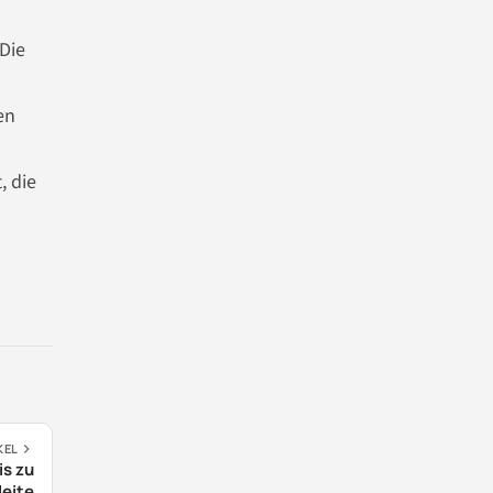
 Die
en
, die
KEL
is zu
leite