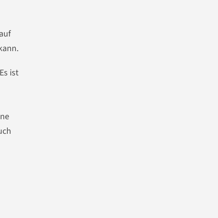
u
auf
kann.
s ist
ine
Auch