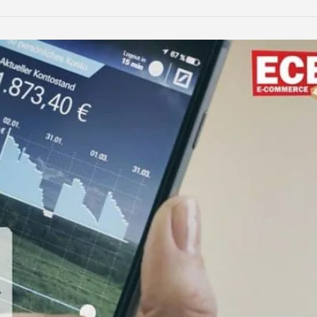
LinkedIn
Reddit
Xing
teilen
teilen
teilen