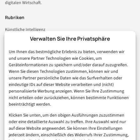
digitalen Wirtschaft.
Rubriken
Künstliche Intelligenz
Technologie & IT
Verwalten Sie Ihre Privatsphäre
E-Commerce & Handel
Um Ihnen das bestmögliche Erlebnis zu bieten, verwenden wir
Consumer & Digital Life
und unsere Partner Technologien wie Cookies, um
Marketing
Geräteinformationen zu speichern und/oder darauf zuzugreifen.
Finanzen & FinTech
Wenn Sie diesen Technologien zustimmen, können wir und
unsere Partner persönliche Daten wie das Surfverhalten oder
Business & Karriere
eindeutige IDs auf dieser Website verarbeiten und (nicht)
Sicherheit & Recht
personalisierte Werbung anzeigen. Wenn Sie Ihre Zustimmung
Digitalisierung
nicht erteilen oder zurückziehen, können bestimmte Funktionen
Marketing
beeinträchtigt werden.
Klicken Sie unten, um den obigen Ausführungen zuzustimmen
Magazin
oder eine detaillierte Auswahl zu treffen. Ihre Auswahl wird nur
auf diese Website angewendet. Sie können Ihre Einstellungen
Unsere Redaktion
jederzeit ändern, einschließlich des Widerrufs Ihrer Zustimmung,
Werbeformate & Media Kit