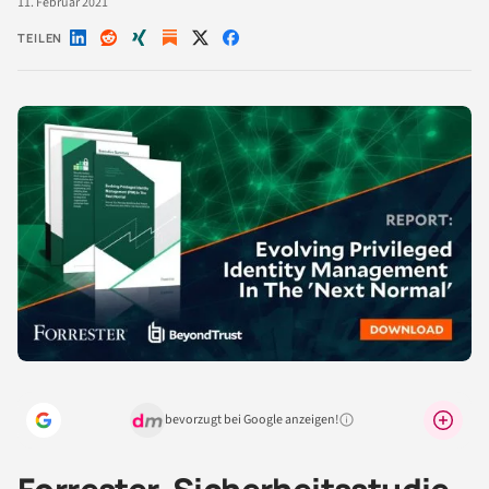
11. Februar 2021
TEILEN
Auf
Auf
Auf
Auf
Auf
LinkedIn
Reddit
Xing
X
Facebook
teilen
teilen
teilen
teilen
teilen
bevorzugt bei Google anzeigen!
Warum lohnt sich das?