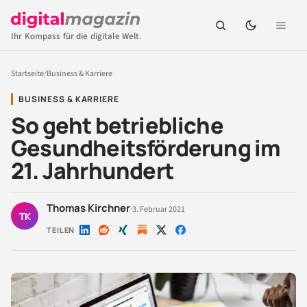
Ihr Kompass für die digitale Welt.
Startseite
/
Business & Karriere
BUSINESS & KARRIERE
So geht betriebliche
Gesundheitsförderung im
21. Jahrhundert
Thomas Kirchner
·
3. Februar 2021
TK
TEILEN
Auf
Auf
Auf
Auf
Auf
LinkedIn
Reddit
Xing
X
Facebook
teilen
teilen
teilen
teilen
teilen