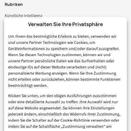
Rubriken
Künstliche Intelligenz
Technologie & IT
Verwalten Sie Ihre Privatsphäre
E-Commerce & Handel
Um Ihnen das bestmögliche Erlebnis zu bieten, verwenden wir
Consumer & Digital Life
und unsere Partner Technologien wie Cookies, um
Marketing
Geräteinformationen zu speichern und/oder darauf zuzugreifen.
Finanzen & FinTech
Wenn Sie diesen Technologien zustimmen, können wir und
unsere Partner persönliche Daten wie das Surfverhalten oder
Business & Karriere
eindeutige IDs auf dieser Website verarbeiten und (nicht)
Sicherheit & Recht
personalisierte Werbung anzeigen. Wenn Sie Ihre Zustimmung
Digitalisierung
nicht erteilen oder zurückziehen, können bestimmte Funktionen
Marketing
beeinträchtigt werden.
Klicken Sie unten, um den obigen Ausführungen zuzustimmen
Magazin
oder eine detaillierte Auswahl zu treffen. Ihre Auswahl wird nur
auf diese Website angewendet. Sie können Ihre Einstellungen
Unsere Redaktion
jederzeit ändern, einschließlich des Widerrufs Ihrer Zustimmung,
Werbeformate & Media Kit
indem Sie die Schalter auf der Cookie-Richtlinie verwenden oder
indem Sie auf die Schaltfläche „Zustimmung verwalten“ am