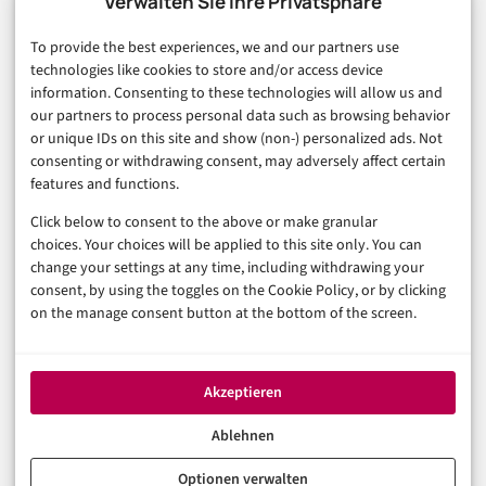
Verwalten Sie Ihre Privatsphäre
Finanzen & FinTech
To provide the best experiences, we and our partners use
Business & Karriere
technologies like cookies to store and/or access device
Sicherheit & Recht
information. Consenting to these technologies will allow us and
Digitalisierung
our partners to process personal data such as browsing behavior
Marketing
or unique IDs on this site and show (non-) personalized ads. Not
consenting or withdrawing consent, may adversely affect certain
features and functions.
Magazin
Click below to consent to the above or make granular
Unsere Redaktion
choices. Your choices will be applied to this site only. You can
Werbeformate & Media Kit
change your settings at any time, including withdrawing your
consent, by using the toggles on the Cookie Policy, or by clicking
Rechtliches
on the manage consent button at the bottom of the screen.
Impressum
Datenschutzerklärung (EU)
Akzeptieren
Cookie-Richtlinie (EU)
Haftungsausschluss
Ablehnen
Optionen verwalten