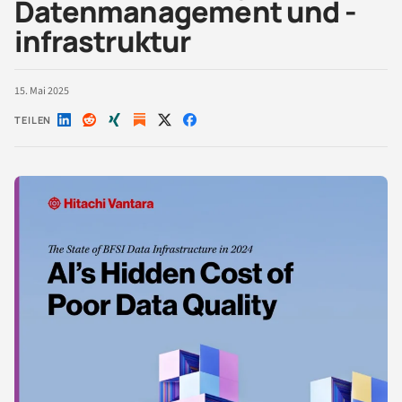
Datenmanagement und -
infrastruktur
15. Mai 2025
TEILEN
Auf
Auf
Auf
Auf
Auf
LinkedIn
Reddit
Xing
X
Facebook
teilen
teilen
teilen
teilen
teilen