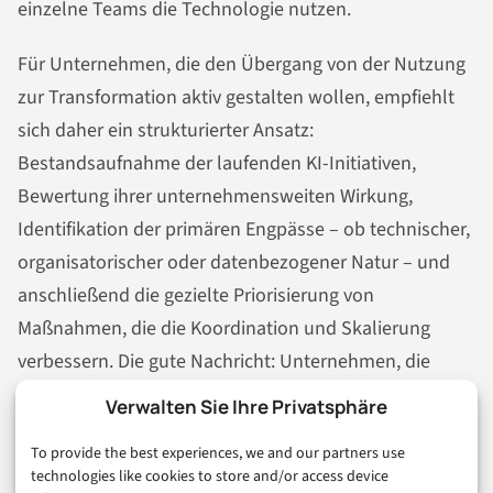
einzelne Teams die Technologie nutzen.
Für Unternehmen, die den Übergang von der Nutzung
zur Transformation aktiv gestalten wollen, empfiehlt
sich daher ein strukturierter Ansatz:
Bestandsaufnahme der laufenden KI-Initiativen,
Bewertung ihrer unternehmensweiten Wirkung,
Identifikation der primären Engpässe – ob technischer,
organisatorischer oder datenbezogener Natur – und
anschließend die gezielte Priorisierung von
Maßnahmen, die die Koordination und Skalierung
verbessern. Die gute Nachricht: Unternehmen, die
diese Fragen jetzt stellen und beantworten, haben
Verwalten Sie Ihre Privatsphäre
eine reale Chance, sich vom Feld abzusetzen. Die
To provide the best experiences, we and our partners use
schlechte Nachricht: Das Zeitfenster schließt sich. Wer
technologies like cookies to store and/or access device