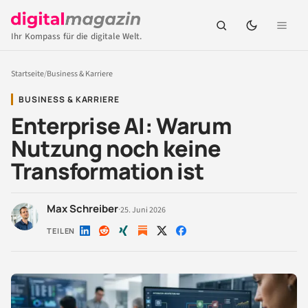
Ihr Kompass für die digitale Welt.
Startseite
/
Business & Karriere
BUSINESS & KARRIERE
Enterprise AI: Warum
Nutzung noch keine
Transformation ist
Max Schreiber
·
25. Juni 2026
TEILEN
Auf
Auf
Auf
Auf
Auf
LinkedIn
Reddit
Xing
X
Facebook
teilen
teilen
teilen
teilen
teilen