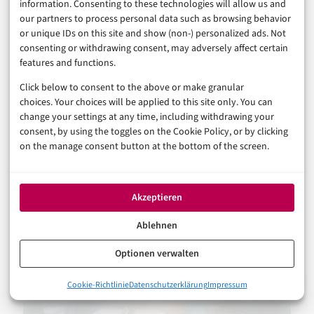
die breite KI-Nutzung im eigenen Unternehmen als
information. Consenting to these technologies will allow us and
our partners to process personal data such as browsing behavior
Beweis für Transformation interpretiert, sitzt einer
or unique IDs on this site and show (non-) personalized ads. Not
Illusion auf – und die wird teuer. Der vollständige
consenting or withdrawing consent, may adversely affect certain
Report steht zum
kostenfreien Download auf der
features and functions.
Publicis-Sapient-Website
zur Verfügung und liefert
Click below to consent to the above or make granular
choices. Your choices will be applied to this site only. You can
detaillierte Aufschlüsselungen nach Märkten,
change your settings at any time, including withdrawing your
Branchen und Unternehmensgrößen.
consent, by using the toggles on the Cookie Policy, or by clicking
on the manage consent button at the bottom of the screen.
AUCH INTERESSANT
Akzeptieren
Ablehnen
Optionen verwalten
0%
Cookie-Richtlinie
Datenschutzerklärung
Impressum
Wenn KI-Nutzung zur Selbsttäuschung wird