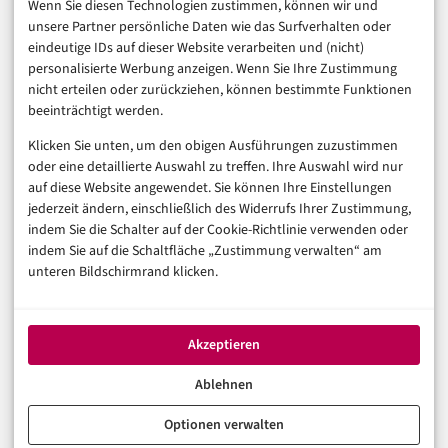
Finanzen & FinTech
Wenn Sie diesen Technologien zustimmen, können wir und
unsere Partner persönliche Daten wie das Surfverhalten oder
Business & Karriere
eindeutige IDs auf dieser Website verarbeiten und (nicht)
Sicherheit & Recht
personalisierte Werbung anzeigen. Wenn Sie Ihre Zustimmung
Digitalisierung
nicht erteilen oder zurückziehen, können bestimmte Funktionen
Marketing
beeinträchtigt werden.
Klicken Sie unten, um den obigen Ausführungen zuzustimmen
Magazin
oder eine detaillierte Auswahl zu treffen. Ihre Auswahl wird nur
auf diese Website angewendet. Sie können Ihre Einstellungen
Unsere Redaktion
jederzeit ändern, einschließlich des Widerrufs Ihrer Zustimmung,
Werbeformate & Media Kit
indem Sie die Schalter auf der Cookie-Richtlinie verwenden oder
indem Sie auf die Schaltfläche „Zustimmung verwalten“ am
Rechtliches
unteren Bildschirmrand klicken.
Impressum
Datenschutzerklärung (EU)
Akzeptieren
Cookie-Richtlinie (EU)
Haftungsausschluss
Ablehnen
Optionen verwalten