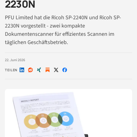
2230N
PFU Limited hat die Ricoh SP-2240N und Ricoh SP-
2230N vorgestellt - zwei kompakte
Dokumentenscanner für effizientes Scannen im
täglichen Geschäftsbetrieb.
22. Juni 2026
TEILEN
Auf
Auf
Auf
Auf
Auf
LinkedIn
Reddit
Xing
X
Facebook
teilen
teilen
teilen
teilen
teilen