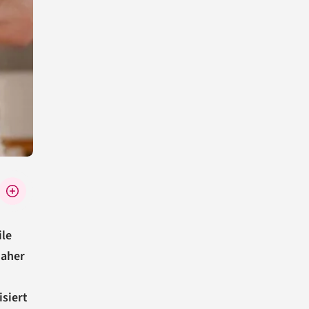
ile
daher
siert