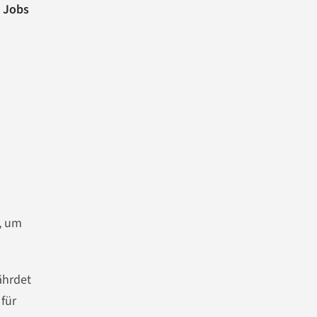
e Jobs
, um
ährdet
für