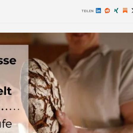
TEILEN
Auf
Auf
Auf
LinkedIn
Reddit
Xing
teilen
teilen
teilen