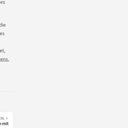
ues
die
 es
et,
tens.
KEL
n mit