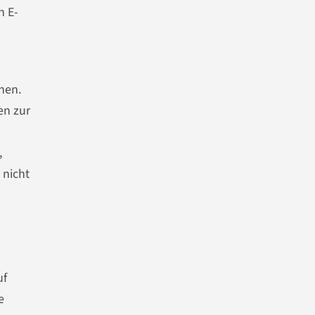
n E-
nen.
en zur
,
 nicht
uf
e