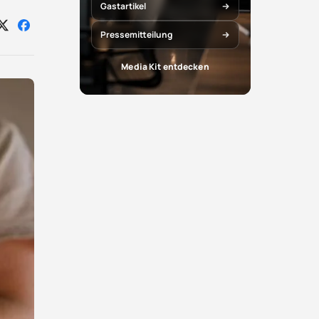
Gastartikel
Auf
Auf
Pressemitteilung
X
Facebook
teilen
teilen
Media Kit entdecken