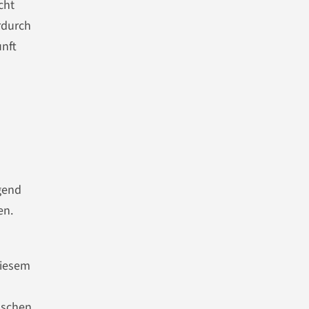
cht
rdurch
nft
gend
en.
diesem
nschen