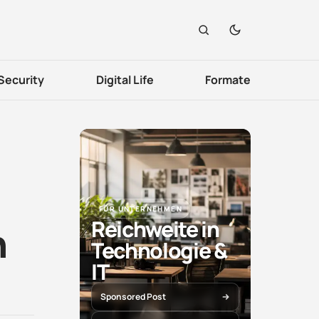
Security
Digital Life
Formate
FÜR UNTERNEHMEN
Reichweite in
n
Technologie &
IT
Sponsored Post