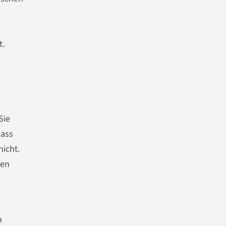
t.
Sie
dass
nicht.
len
n