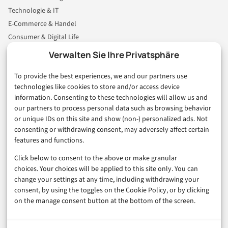
Technologie & IT
E-Commerce & Handel
Consumer & Digital Life
Marketing
Verwalten Sie Ihre Privatsphäre
Finanzen & FinTech
To provide the best experiences, we and our partners use
Business & Karriere
technologies like cookies to store and/or access device
Sicherheit & Recht
information. Consenting to these technologies will allow us and
Digitalisierung
our partners to process personal data such as browsing behavior
Marketing
or unique IDs on this site and show (non-) personalized ads. Not
consenting or withdrawing consent, may adversely affect certain
features and functions.
Magazin
Click below to consent to the above or make granular
Unsere Redaktion
choices. Your choices will be applied to this site only. You can
Werbeformate & Media Kit
change your settings at any time, including withdrawing your
consent, by using the toggles on the Cookie Policy, or by clicking
Rechtliches
on the manage consent button at the bottom of the screen.
Impressum