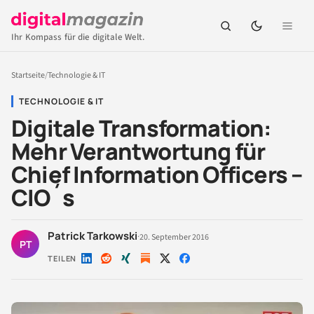
Ihr Kompass für die digitale Welt.
Startseite
/
Technologie & IT
TECHNOLOGIE & IT
Digitale Transformation:
Mehr Verantwortung für
Chief Information Officers –
CIO´s
Patrick Tarkowski
·
20. September 2016
PT
TEILEN
Auf
Auf
Auf
Auf
Auf
LinkedIn
Reddit
Xing
X
Facebook
teilen
teilen
teilen
teilen
teilen