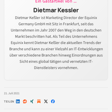
Ein Gastartikel von ...
Dietmar Kessler
Dietmar Keßler ist Marketing Director der Equinix
Germany GmbH mit Sitz in Frankfurt, seit das
Unternehmen im Jahr 2007 den Weg in den deutschen
Markt beschritten hat. Als Teil des Unternehmens
Equinix kennt Dietmar Keßler die aktuellen Trends der
Branche und kann zu einer Vielzahl an IT-Entwicklungen
über verschiedene Branchen hinweg Einordnungen aus
Sicht eines global tätigen und vernetzten IT-
Dienstleisters vornehmen.
21. Juli 2021
TEILEN
Auf
Auf
Auf
Auf
Auf
LinkedIn
Reddit
Xing
X
Facebook
teilen
teilen
teilen
teilen
teilen