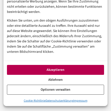
personalisierte Werbung anzeigen. Wenn Sie Ihre Zustimmung
Digitalisierung
nicht erteilen oder zurückziehen, können bestimmte Funktionen
Marketing
beeinträchtigt werden.
Klicken Sie unten, um den obigen Ausführungen zuzustimmen
Magazin
oder eine detaillierte Auswahl zu treffen. Ihre Auswahl wird nur
auf diese Website angewendet. Sie können Ihre Einstellungen
Unsere Redaktion
jederzeit ändern, einschließlich des Widerrufs Ihrer Zustimmung,
Werbeformate & Media Kit
indem Sie die Schalter auf der Cookie-Richtlinie verwenden oder
indem Sie auf die Schaltfläche „Zustimmung verwalten“ am
Rechtliches
unteren Bildschirmrand klicken.
Impressum
Datenschutzerklärung (EU)
Akzeptieren
Cookie-Richtlinie (EU)
Haftungsausschluss
Ablehnen
Optionen verwalten
© 2026 digital-magazin.de — Alle Rechte vorbehalten.
Cookie-Richtlinie
Datenschutzerklärung
Impressum
Made with AI and care in Eberswalde.