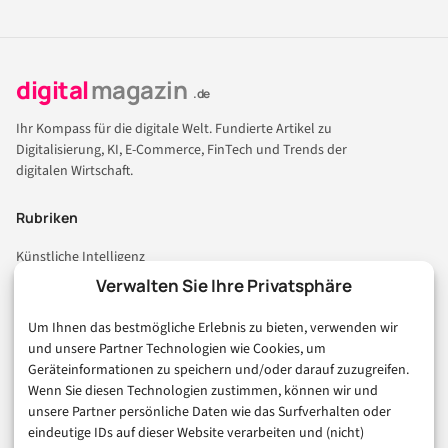
digital
magazin
.de
Ihr Kompass für die digitale Welt. Fundierte Artikel zu
Digitalisierung, KI, E-Commerce, FinTech und Trends der
digitalen Wirtschaft.
Rubriken
Künstliche Intelligenz
Technologie & IT
Verwalten Sie Ihre Privatsphäre
E-Commerce & Handel
Um Ihnen das bestmögliche Erlebnis zu bieten, verwenden wir
Consumer & Digital Life
und unsere Partner Technologien wie Cookies, um
Marketing
Geräteinformationen zu speichern und/oder darauf zuzugreifen.
Finanzen & FinTech
Wenn Sie diesen Technologien zustimmen, können wir und
unsere Partner persönliche Daten wie das Surfverhalten oder
Business & Karriere
eindeutige IDs auf dieser Website verarbeiten und (nicht)
Sicherheit & Recht