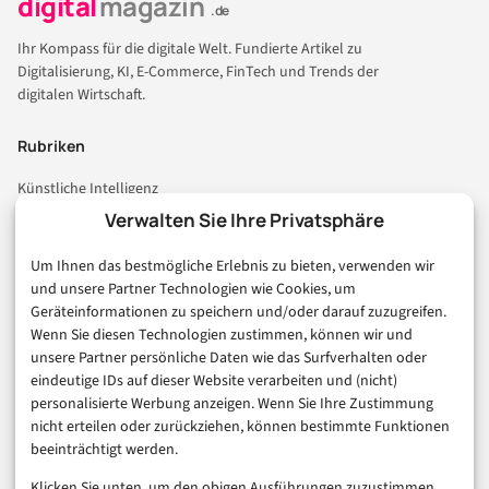
digital
magazin
.de
Ihr Kompass für die digitale Welt. Fundierte Artikel zu
Digitalisierung, KI, E-Commerce, FinTech und Trends der
digitalen Wirtschaft.
Rubriken
Künstliche Intelligenz
Technologie & IT
Verwalten Sie Ihre Privatsphäre
E-Commerce & Handel
Um Ihnen das bestmögliche Erlebnis zu bieten, verwenden wir
Consumer & Digital Life
und unsere Partner Technologien wie Cookies, um
Marketing
Geräteinformationen zu speichern und/oder darauf zuzugreifen.
Finanzen & FinTech
Wenn Sie diesen Technologien zustimmen, können wir und
unsere Partner persönliche Daten wie das Surfverhalten oder
Business & Karriere
eindeutige IDs auf dieser Website verarbeiten und (nicht)
Sicherheit & Recht
personalisierte Werbung anzeigen. Wenn Sie Ihre Zustimmung
Digitalisierung
nicht erteilen oder zurückziehen, können bestimmte Funktionen
Marketing
beeinträchtigt werden.
Klicken Sie unten, um den obigen Ausführungen zuzustimmen