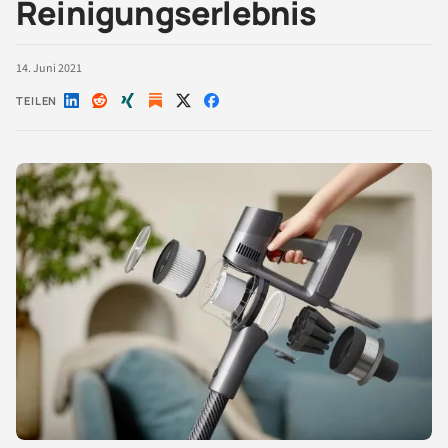
Reinigungserlebnis
14. Juni 2021
TEILEN
Auf
Auf
Auf
Auf
Auf
LinkedIn
Reddit
Xing
X
Facebook
teilen
teilen
teilen
teilen
teilen