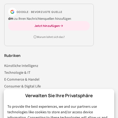
GOOGLE · BEVORZUGTE QUELLE
dm
zu Ihren Nachrichtenquellen hinzufügen
Jetzt hinzufügen
Warum lohnt sich das?
Rubriken
Künstliche Intelligenz
Technologie & IT
E-Commerce & Handel
Consumer & Digital Life
Marketing
Verwalten Sie Ihre Privatsphäre
Finanzen & FinTech
To provide the best experiences, we and our partners use
Business & Karriere
technologies like cookies to store and/or access device
Sicherheit & Recht
information. Consenting to these technologies will allow us and