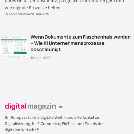
bares Geld. Der Gastbeitrag zeigt, wo Zeit verloren geht und
wie digitale Prozesse helfen.
Rebecca Ströher
20. Juli 2026
Wenn Dokumente zum Flaschenhals werden
– Wie KI Unternehmensprozesse
beschleunigt
16. Juni 2026
digital
magazin
.de
Ihr Kompass für die digitale Welt. Fundierte Artikel zu
Digitalisierung, KI, E-Commerce, FinTech und Trends der
digitalen Wirtschaft.