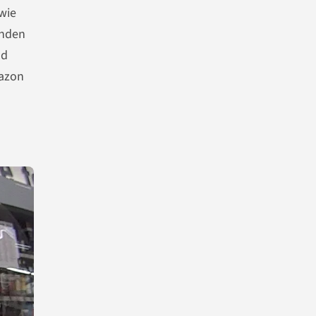
wie
unden
nd
mazon