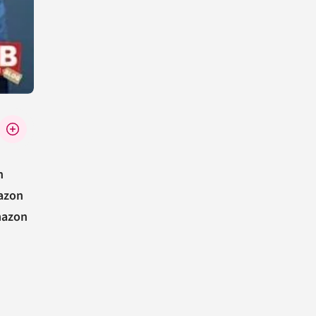
n
mazon
mazon