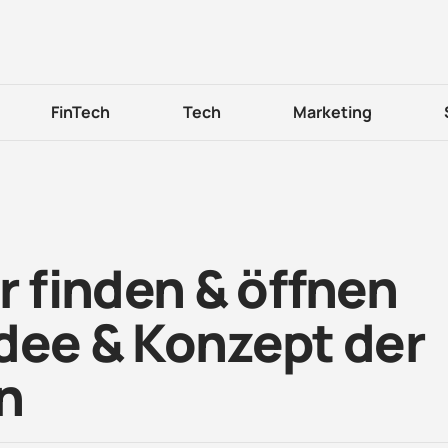
FinTech
Tech
Marketing
 finden & öffnen
dee & Konzept der
n