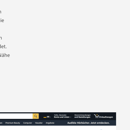
n
ie
n
et.
 Nähe