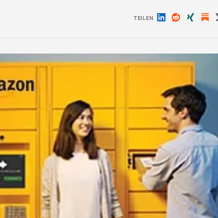
TEILEN
Auf
Auf
Auf
LinkedIn
Reddit
Xing
teilen
teilen
teilen