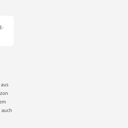
E-
 aus
azon
lem
h auch