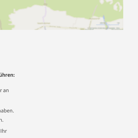
ühren:
r an
haben.
n.
Ihr