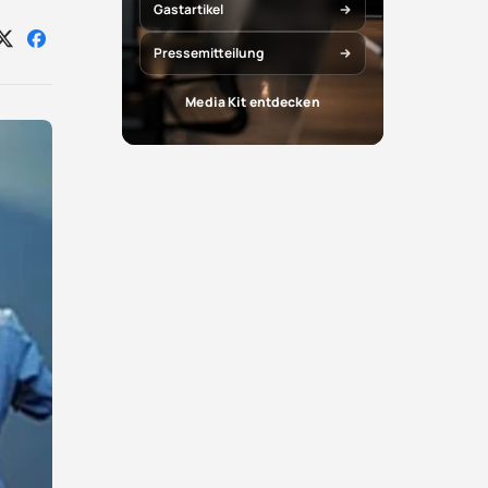
Gastartikel
Auf
Auf
Pressemitteilung
X
Facebook
teilen
teilen
Media Kit entdecken