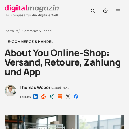
Ihr Kompass für die digitale Welt.
Startseite
/
E-Commerce & Handel
E-COMMERCE & HANDEL
About You Online-Shop:
Versand, Retoure, Zahlung
und App
Thomas Weber
·
6. Juni 2026
TEILEN
Auf
Auf
Auf
Auf
Auf
LinkedIn
Reddit
Xing
X
Facebook
teilen
teilen
teilen
teilen
teilen