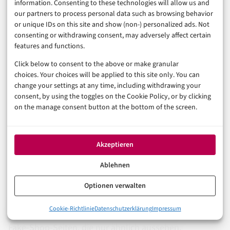
information. Consenting to these technologies will allow us and
Verkäufer, Lieferart, Rückgabefrist und Zahlungsweg
our partners to process personal data such as browsing behavior
or unique IDs on this site and show (non-) personalized ads. Not
sind keine Nebengeräusche. Sie sind der Unterschied
consenting or withdrawing consent, may adversely affect certain
zwischen einem schnellen Einkauf und einem langen
features and functions.
Servicefall.
Click below to consent to the above or make granular
choices. Your choices will be applied to this site only. You can
change your settings at any time, including withdrawing your
FAQ zum About You Online-
consent, by using the toggles on the Cookie Policy, or by clicking
on the manage consent button at the bottom of the screen.
Shop
Akzeptieren
Ist der About You Online-Shop seriös?
Ablehnen
Ja, der offizielle Shop unter www.aboutyou.de gehört
Optionen verwalten
zur jeweiligen Handelsmarke. Achten Sie trotzdem auf
0%
Cookie-Richtlinie
Datenschutzerklärung
Impressum
die genaue Domain und meiden Sie Gutschein- oder
About You Online-Shop: Versand, Retoure und Service vor der
Fake-Shop-Seiten, die nur ähnlich aussehen.