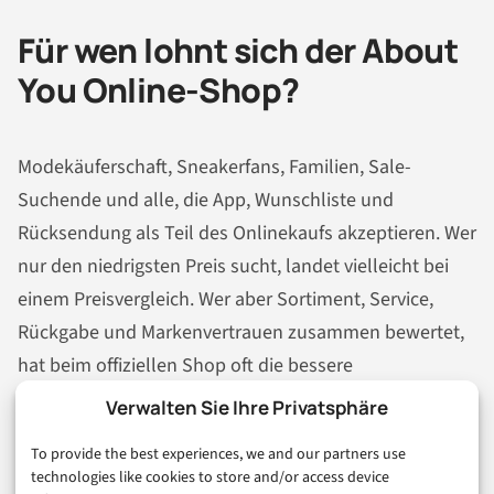
Für wen lohnt sich der About
You Online-Shop?
Modekäuferschaft, Sneakerfans, Familien, Sale-
Suchende und alle, die App, Wunschliste und
Rücksendung als Teil des Onlinekaufs akzeptieren. Wer
nur den niedrigsten Preis sucht, landet vielleicht bei
einem Preisvergleich. Wer aber Sortiment, Service,
Rückgabe und Markenvertrauen zusammen bewertet,
hat beim offiziellen Shop oft die bessere
Entscheidungsgrundlage.
Verwalten Sie Ihre Privatsphäre
Der Punkt ist: Der About You Online-Shop lohnt sich
To provide the best experiences, we and our partners use
technologies like cookies to store and/or access device
besonders, wenn Sie vor dem Kauf die Details lesen.