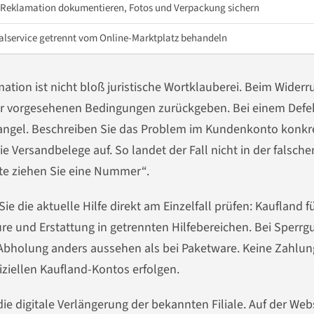
 Reklamation dokumentieren, Fotos und Verpackung sichern
ialservice getrennt vom Online-Marktplatz behandeln
tion ist nicht bloß juristische Wortklauberei. Beim Widerr
für vorgesehenen Bedingungen zurückgeben. Bei einem Defe
Mangel. Beschreiben Sie das Problem im Kundenkonto konkr
e Versandbelege auf. So landet der Fall nicht in der falsche
itte ziehen Sie eine Nummer“.
 die aktuelle Hilfe direkt am Einzelfall prüfen: Kaufland f
ure und Erstattung in getrennten Hilfebereichen. Bei Sperrg
Abholung anders aussehen als bei Paketware. Keine Zahlu
ziellen Kaufland-Kontos erfolgen.
e digitale Verlängerung der bekannten Filiale. Auf der Web