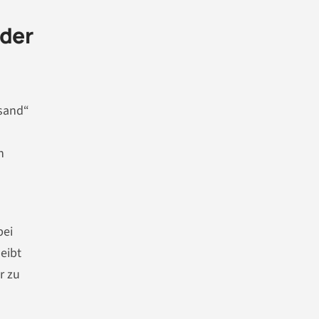
 der
rsand“
n
bei
eibt
r zu