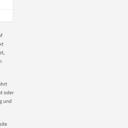
Nicht mit einem bloßen Widerruf vermischen
Eine Filiale ist nicht automatisch der Retourenpunkt
uf
kt
et,
n
ührt
ut oder
ng und
site