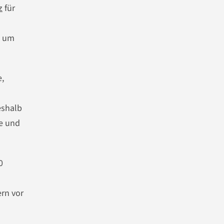
z
für
e um
e,
eshalb
fe und
0
rn vor