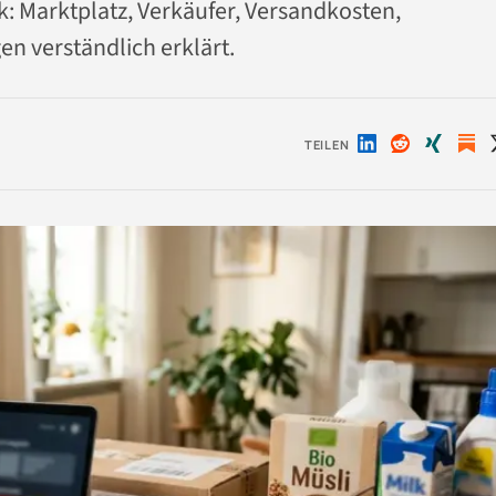
: Marktplatz, Verkäufer, Versandkosten,
n verständlich erklärt.
TEILEN
Auf
Auf
Auf
LinkedIn
Reddit
Xing
teilen
teilen
teilen