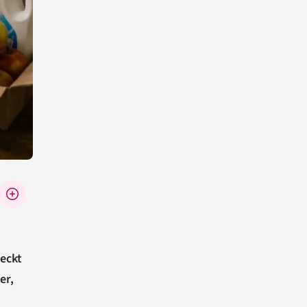
teckt
er,