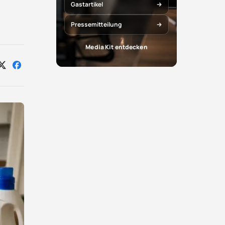
Gastartikel
Pressemitteilung
Media Kit entdecken
Auf
Auf
X
Facebook
teilen
teilen