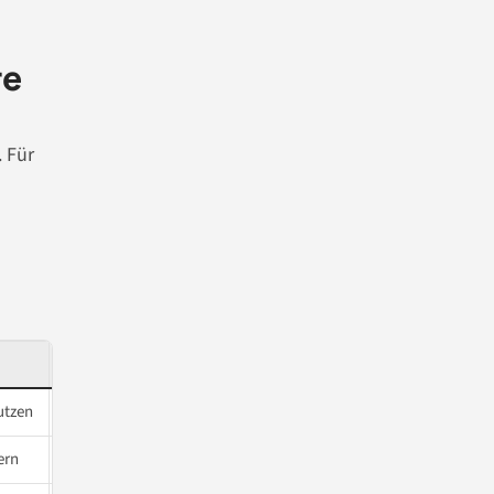
re
. Für
Worauf es ankommt
utzen
Bestellnummer und Verkäufer bereithalten
ern
Rückgabebedingungen des konkreten Angebots prüfen