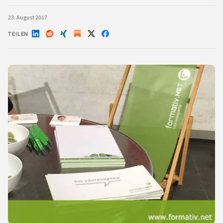
23. August 2017
TEILEN
Auf
Auf
Auf
Auf
Auf
LinkedIn
Reddit
Xing
X
Facebook
teilen
teilen
teilen
teilen
teilen