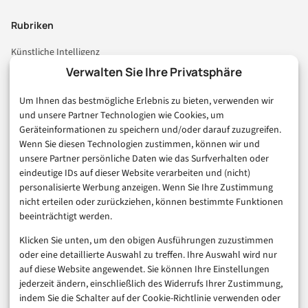
Rubriken
Künstliche Intelligenz
Technologie & IT
Verwalten Sie Ihre Privatsphäre
E-Commerce & Handel
Um Ihnen das bestmögliche Erlebnis zu bieten, verwenden wir
Consumer & Digital Life
und unsere Partner Technologien wie Cookies, um
Marketing
Geräteinformationen zu speichern und/oder darauf zuzugreifen.
Finanzen & FinTech
Wenn Sie diesen Technologien zustimmen, können wir und
unsere Partner persönliche Daten wie das Surfverhalten oder
Business & Karriere
eindeutige IDs auf dieser Website verarbeiten und (nicht)
Sicherheit & Recht
personalisierte Werbung anzeigen. Wenn Sie Ihre Zustimmung
Digitalisierung
nicht erteilen oder zurückziehen, können bestimmte Funktionen
Marketing
beeinträchtigt werden.
Klicken Sie unten, um den obigen Ausführungen zuzustimmen
Magazin
oder eine detaillierte Auswahl zu treffen. Ihre Auswahl wird nur
auf diese Website angewendet. Sie können Ihre Einstellungen
Unsere Redaktion
jederzeit ändern, einschließlich des Widerrufs Ihrer Zustimmung,
Werbeformate & Media Kit
indem Sie die Schalter auf der Cookie-Richtlinie verwenden oder