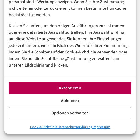
personalisierte Werbung anzeigen. Wenn Sie Ihre Zustimmung
In der Reihe
Digitalisierung
nicht erteilen oder zurückziehen, können bestimmte Funktionen
beeinträchtigt werden.
VORHERIGER ARTIKEL
Klicken Sie unten, um den obigen Ausführungen zuzustimmen
Ubiquiti UniFi Dream Machine Pro SE: Wi-Fi 7 und
oder eine detaillierte Auswahl zu treffen. Ihre Auswahl wird nur
Netzwerk-AI – was stimmt wirklich?
auf diese Website angewendet. Sie können Ihre Einstellungen
jederzeit ändern, einschließlich des Widerrufs Ihrer Zustimmung,
indem Sie die Schalter auf der Cookie-Richtlinie verwenden oder
NÄCHSTER ARTIKEL
indem Sie auf die Schaltfläche „Zustimmung verwalten“ am
Matter 2.1 Rollout: Eve und Aqara bringen Energy-
unteren Bildschirmrand klicken.
Management und Multi-Admin ins Smart Home
Akzeptieren
Was halten Sie von dem Thema? Hier können Sie mit anderen
Ablehnen
Leserinnen und Lesern ins Gespräch gehen.
Optionen verwalten
Zu den Kommentaren
Cookie-Richtlinie
Datenschutzerklärung
Impressum