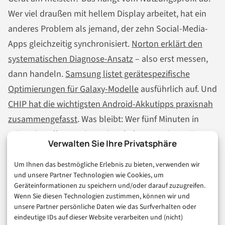
Wer viel draußen mit hellem Display arbeitet, hat ein
anderes Problem als jemand, der zehn Social-Media-
Apps gleichzeitig synchronisiert.
Norton erklärt den
systematischen Diagnose-Ansatz
– also erst messen,
dann handeln.
Samsung listet gerätespezifische
Optimierungen für Galaxy-Modelle
ausführlich auf. Und
CHIP hat die wichtigsten Android-Akkutipps praxisnah
zusammengefasst
. Was bleibt: Wer fünf Minuten in
seine Einstellungen investiert, bekommt ein Gerät
Verwalten Sie Ihre Privatsphäre
zurück, das den Tag tatsächlich überlebt – und das
ohne neues Smartphone-Upgrade.
Um Ihnen das bestmögliche Erlebnis zu bieten, verwenden wir
und unsere Partner Technologien wie Cookies, um
Geräteinformationen zu speichern und/oder darauf zuzugreifen.
RATGEBER
SMARTPHONES
Wenn Sie diesen Technologien zustimmen, können wir und
unsere Partner persönliche Daten wie das Surfverhalten oder
eindeutige IDs auf dieser Website verarbeiten und (nicht)