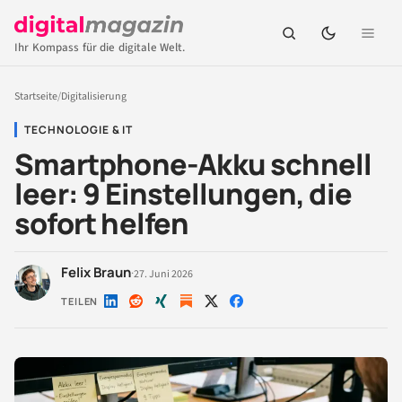
Ihr Kompass für die digitale Welt.
Startseite
/
Digitalisierung
TECHNOLOGIE & IT
Smartphone-Akku schnell
leer: 9 Einstellungen, die
sofort helfen
Felix Braun
·
27. Juni 2026
TEILEN
Auf
Auf
Auf
Auf
Auf
LinkedIn
Reddit
Xing
X
Facebook
teilen
teilen
teilen
teilen
teilen