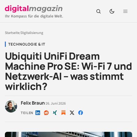
Ihr Kompass für die digitale Welt.
Startseite
/
Digitalisierung
TECHNOLOGIE & IT
Ubiquiti UniFi Dream
Machine Pro SE: Wi-Fi 7 und
Netzwerk-AI – was stimmt
wirklich?
Felix Braun
·
26. Juni 2026
TEILEN
Auf
Auf
Auf
Auf
Auf
LinkedIn
Reddit
Xing
X
Facebook
teilen
teilen
teilen
teilen
teilen