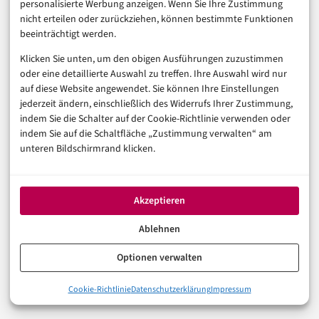
personalisierte Werbung anzeigen. Wenn Sie Ihre Zustimmung
nicht erteilen oder zurückziehen, können bestimmte Funktionen
beeinträchtigt werden.
TECHNOLOGIE & IT
LINUX
SMART HOME
Klicken Sie unten, um den obigen Ausführungen zuzustimmen
oder eine detaillierte Auswahl zu treffen. Ihre Auswahl wird nur
Home Assistant 2026.8 Beta: 5 sichere
auf diese Website angewendet. Sie können Ihre Einstellungen
Test-Schritte
jederzeit ändern, einschließlich des Widerrufs Ihrer Zustimmung,
indem Sie die Schalter auf der Cookie-Richtlinie verwenden oder
2. August 2026
indem Sie auf die Schaltfläche „Zustimmung verwalten“ am
unteren Bildschirmrand klicken.
TECHNOLOGIE & IT
Akzeptieren
MATTER
SMART HOME
Matter Smart Home: 6 Tests für weniger
Ablehnen
Gerätechaos
Optionen verwalten
1. August 2026
Cookie-Richtlinie
Datenschutzerklärung
Impressum