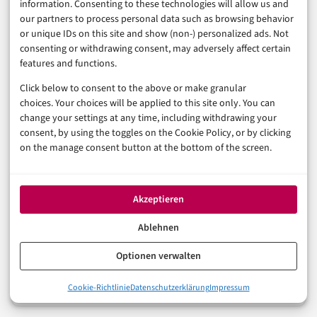
information. Consenting to these technologies will allow us and
würde Ihr Smart-Home am stärksten verändern –
our partners to process personal data such as browsing behavior
Energy-Dashboards, stabileres Multi-Admin oder die
or unique IDs on this site and show (non-) personalized ads. Not
consenting or withdrawing consent, may adversely affect certain
neuen Gerätekategorien?
features and functions.
Click below to consent to the above or make granular
MATTER
NEWS
SMART HOME
choices. Your choices will be applied to this site only. You can
change your settings at any time, including withdrawing your
consent, by using the toggles on the Cookie Policy, or by clicking
on the manage consent button at the bottom of the screen.
In der Reihe
Digitalisierung
VORHERIGER ARTIKEL
Akzeptieren
Smartphone-Akku schnell leer: 9 Einstellungen, die
sofort helfen
Ablehnen
Optionen verwalten
NÄCHSTER ARTIKEL
Botnetze und Credential-Stuffing: Wie
Cyberkriminelle massenweise Zugangsdaten testen
Cookie-Richtlinie
Datenschutzerklärung
Impressum