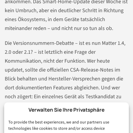
ankommen. Das Smart-Home-Update dieser Woche ist
kein Umbruch, aber ein deutlicher Schritt in Richtung
eines Ökosystems, in dem Geräte tatsächlich
miteinander reden – und nicht nur so tun als ob.
Die Versionsnummern-Debatte – ist es nun Matter 1.4,
2.0 oder 2.1? – ist letztlich eine Frage der
Kommunikation, nicht der Funktion. Wer heute
updatet, sollte die offiziellen CSA-Release-Notes im
Blick behalten und Hersteller-Versprechen gegen die
dort dokumentierten Features abgleichen. Und wer
noch zögert: Ein einzelnes Gerät als Testkandidat zu
migrieren, kostet wenig und zeigt schnell, ob das
Verwalten Sie Ihre Privatsphäre
eigene Ökosystem bereit ist.
To provide the best experiences, we and our partners use
Welche Funktion aus dem aktuellen Matter-Rollout
technologies like cookies to store and/or access device