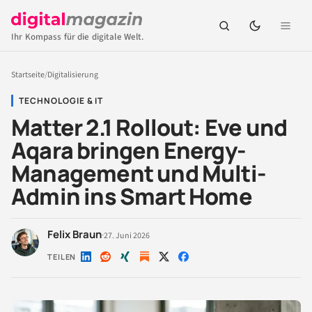
Ihr Kompass für die digitale Welt.
Startseite
/
Digitalisierung
TECHNOLOGIE & IT
Matter 2.1 Rollout: Eve und
Aqara bringen Energy-
Management und Multi-
Admin ins Smart Home
Felix Braun
·
27. Juni 2026
TEILEN
Auf
Auf
Auf
Auf
Auf
LinkedIn
Reddit
Xing
X
Facebook
teilen
teilen
teilen
teilen
teilen