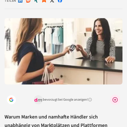
TEILEN
Auf
Auf
Auf
Auf
Auf
LinkedIn
Reddit
Xing
X
Facebook
teilen
teilen
teilen
teilen
teilen
bevorzugt bei Google anzeigen!
Warum lohnt sich das?
Warum Marken und namhafte Händler sich
unabhängig von Marktplätzen und
Plattformen