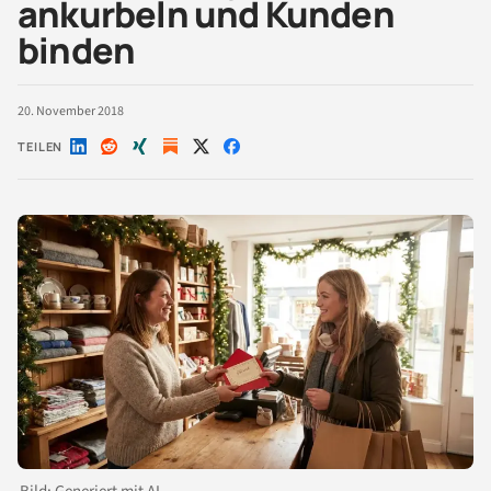
ankurbeln und Kunden
binden
20. November 2018
TEILEN
Auf
Auf
Auf
Auf
Auf
LinkedIn
Reddit
Xing
X
Facebook
teilen
teilen
teilen
teilen
teilen