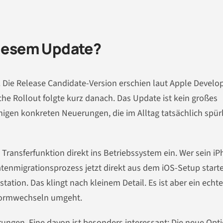
diesem Update?
. Die Release Candidate-Version erschien laut Apple Develo
che Rollout folgte kurz danach. Das Update ist kein großes
inigen konkreten Neuerungen, die im Alltag tatsächlich spür
Transferfunktion direkt ins Betriebssystem ein. Wer sein i
tenmigrationsprozess jetzt direkt aus dem iOS-Setup start
ation. Das klingt nach kleinem Detail. Es ist aber ein echte
tformwechseln umgeht.
ungen. Eine davon ist besonders interessant: Die neue Opt