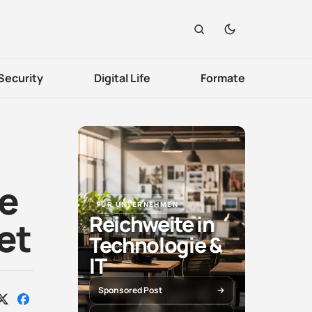
Security
Digital Life
Formate
ne
FÜR UNTERNEHMEN
Reichweite in
et
Technologie &
IT
Sponsored Post
Auf
Auf