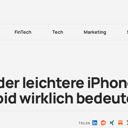
FinTech
Tech
Marketing
der leichtere iPho
id wirklich bedeut
TEILEN
Auf
Auf
Auf