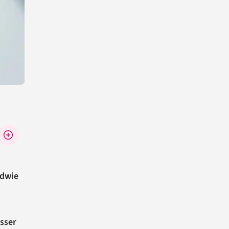
ndwie
asser