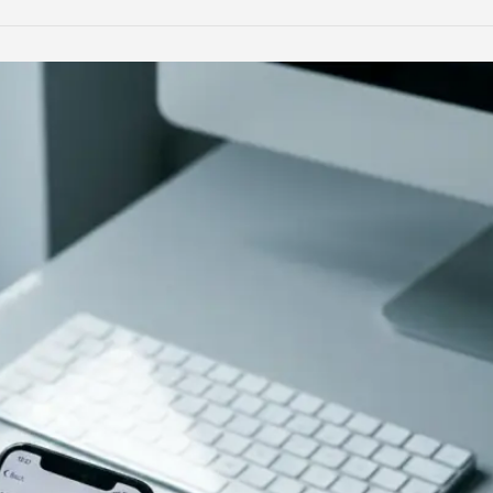
LinkedIn
Reddit
Xing
teilen
teilen
teilen