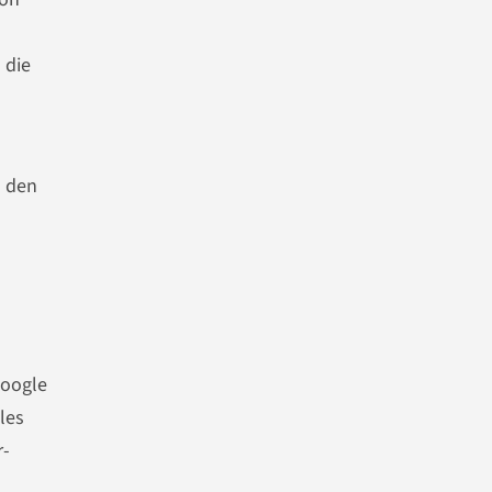
 die
u den
Google
les
r-