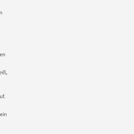
on
l
ten
eiß,
uf.
 ein