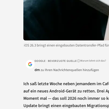
iOS 26.3 bringt einen eingebauten Datentransfer-Pfad fü
Warum lohnt sich das?
GOOGLE · BEVORZUGTE QUELLE
dm
zu Ihren Nachrichtenquellen hinzufügen
Ich saß letzte Woche neben jemandem im Café
auf ein neues Android-Gerät zu retten. Drei 
Moment mal — das soll 2026 noch immer so kom
Update bringt einen eingebauten Migrationspf