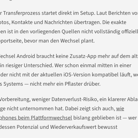
r Transferprozess startet direkt im Setup. Laut Berichten v
tos, Kontakte und Nachrichten übertragen. Die exakte
en ist in den vorliegenden Quellen nicht vollständig offiziel
upportseite, bevor man den Wechsel plant.
 Wechsel Android braucht keine Zusatz-App mehr auf dem al
 ein riesiger Unterschied. Wer schon einmal mitten in einer
 oder nicht mit der aktuellen iOS-Version kompatibel läuft, w
es Systems — nicht mehr ein Pflaster drüber.
orbereitung, weniger Datenverlust-Risiko, ein klarerer Abla
ange nicht unternommen hat. Dabei zeigt sich auch,
wie
rtphones beim Plattformwechsel
bislang geblieben ist — wer
e dessen Potenzial und Wiederverkaufswert bewusst