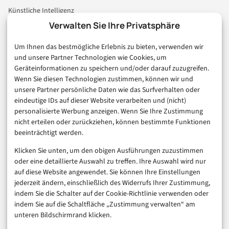
Künstliche Intelligenz
Technologie & IT
Verwalten Sie Ihre Privatsphäre
E-Commerce & Handel
Um Ihnen das bestmögliche Erlebnis zu bieten, verwenden wir
Consumer & Digital Life
und unsere Partner Technologien wie Cookies, um
Marketing
Geräteinformationen zu speichern und/oder darauf zuzugreifen.
Finanzen & FinTech
Wenn Sie diesen Technologien zustimmen, können wir und
unsere Partner persönliche Daten wie das Surfverhalten oder
Business & Karriere
eindeutige IDs auf dieser Website verarbeiten und (nicht)
Sicherheit & Recht
personalisierte Werbung anzeigen. Wenn Sie Ihre Zustimmung
Digitalisierung
nicht erteilen oder zurückziehen, können bestimmte Funktionen
Marketing
beeinträchtigt werden.
Klicken Sie unten, um den obigen Ausführungen zuzustimmen
Magazin
oder eine detaillierte Auswahl zu treffen. Ihre Auswahl wird nur
auf diese Website angewendet. Sie können Ihre Einstellungen
Unsere Redaktion
jederzeit ändern, einschließlich des Widerrufs Ihrer Zustimmung,
Werbeformate & Media Kit
indem Sie die Schalter auf der Cookie-Richtlinie verwenden oder
indem Sie auf die Schaltfläche „Zustimmung verwalten“ am
Rechtliches
unteren Bildschirmrand klicken.