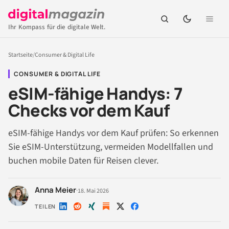
Ihr Kompass für die digitale Welt.
Startseite
/
Consumer & Digital Life
CONSUMER & DIGITAL LIFE
eSIM-fähige Handys: 7
Checks vor dem Kauf
eSIM-fähige Handys vor dem Kauf prüfen: So erkennen
Sie eSIM-Unterstützung, vermeiden Modellfallen und
buchen mobile Daten für Reisen clever.
Anna Meier
·
18. Mai 2026
TEILEN
Auf
Auf
Auf
Auf
Auf
LinkedIn
Reddit
Xing
X
Facebook
teilen
teilen
teilen
teilen
teilen