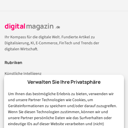
digital
magazin
.de
Ihr Kompass für die digitale Welt. Fundierte Artikel zu
Digitalisierung, KI, E-Commerce, FinTech und Trends der
digitalen Wirtschaft.
Rubriken
Künstliche Intelligenz
Technologie & IT
Verwalten Sie Ihre Privatsphäre
E-Commerce & Handel
Um Ihnen das bestmögliche Erlebnis zu bieten, verwenden wir
Consumer & Digital Life
und unsere Partner Technologien wie Cookies, um
Marketing
Geräteinformationen zu speichern und/oder darauf zuzugreifen.
Finanzen & FinTech
Wenn Sie diesen Technologien zustimmen, können wir und
unsere Partner persönliche Daten wie das Surfverhalten oder
Business & Karriere
eindeutige IDs auf dieser Website verarbeiten und (nicht)
Sicherheit & Recht