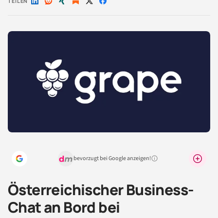
TEILEN
Auf
Auf
Auf
Auf
Auf
LinkedIn
Reddit
Xing
X
Facebook
teilen
teilen
teilen
teilen
teilen
bevorzugt bei Google anzeigen!
Warum lohnt sich das?
Österreichischer Business-
Chat an Bord bei