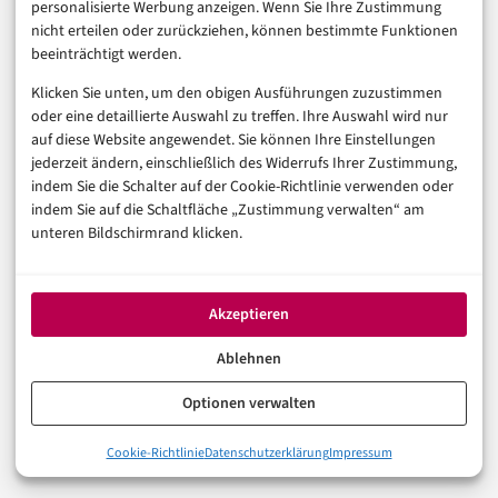
personalisierte Werbung anzeigen. Wenn Sie Ihre Zustimmung
Digitalisierung
nicht erteilen oder zurückziehen, können bestimmte Funktionen
Marketing
beeinträchtigt werden.
Klicken Sie unten, um den obigen Ausführungen zuzustimmen
Magazin
oder eine detaillierte Auswahl zu treffen. Ihre Auswahl wird nur
auf diese Website angewendet. Sie können Ihre Einstellungen
Unsere Redaktion
jederzeit ändern, einschließlich des Widerrufs Ihrer Zustimmung,
Werbeformate & Media Kit
indem Sie die Schalter auf der Cookie-Richtlinie verwenden oder
indem Sie auf die Schaltfläche „Zustimmung verwalten“ am
Rechtliches
unteren Bildschirmrand klicken.
Impressum
Datenschutzerklärung (EU)
Akzeptieren
Cookie-Richtlinie (EU)
Haftungsausschluss
Ablehnen
Optionen verwalten
© 2026 digital-magazin.de — Alle Rechte vorbehalten.
Cookie-Richtlinie
Datenschutzerklärung
Impressum
Made with AI and care in Eberswalde.