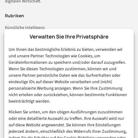
digitalen Wirtschaft.
Rubriken
Künstliche Intelligenz
Technologie & IT
Verwalten Sie Ihre Privatsphäre
E-Commerce & Handel
Um Ihnen das bestmögliche Erlebnis zu bieten, verwenden wir
Consumer & Digital Life
und unsere Partner Technologien wie Cookies, um
Marketing
Geräteinformationen zu speichern und/oder darauf zuzugreifen.
Finanzen & FinTech
Wenn Sie diesen Technologien zustimmen, können wir und
unsere Partner persönliche Daten wie das Surfverhalten oder
Business & Karriere
eindeutige IDs auf dieser Website verarbeiten und (nicht)
Sicherheit & Recht
personalisierte Werbung anzeigen. Wenn Sie Ihre Zustimmung
Digitalisierung
nicht erteilen oder zurückziehen, können bestimmte Funktionen
Marketing
beeinträchtigt werden.
Klicken Sie unten, um den obigen Ausführungen zuzustimmen
Magazin
oder eine detaillierte Auswahl zu treffen. Ihre Auswahl wird nur
auf diese Website angewendet. Sie können Ihre Einstellungen
Unsere Redaktion
jederzeit ändern, einschließlich des Widerrufs Ihrer Zustimmung,
Werbeformate & Media Kit