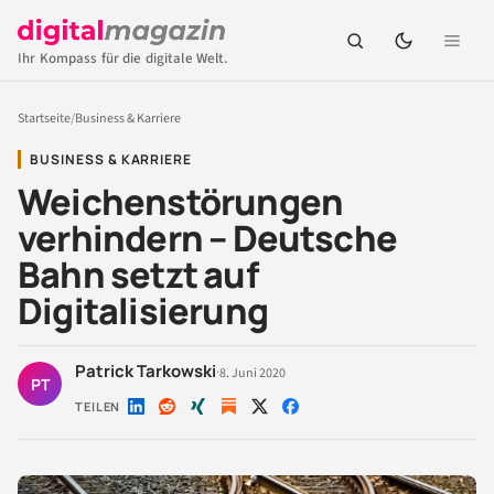
Ihr Kompass für die digitale Welt.
Startseite
/
Business & Karriere
BUSINESS & KARRIERE
Weichenstörungen
verhindern – Deutsche
Bahn setzt auf
Digitalisierung
Patrick Tarkowski
·
8. Juni 2020
PT
TEILEN
Auf
Auf
Auf
Auf
Auf
LinkedIn
Reddit
Xing
X
Facebook
teilen
teilen
teilen
teilen
teilen