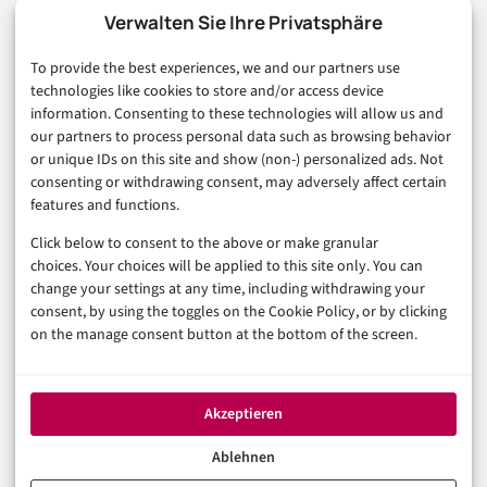
Marketing
Verwalten Sie Ihre Privatsphäre
Finanzen & FinTech
To provide the best experiences, we and our partners use
Business & Karriere
technologies like cookies to store and/or access device
Sicherheit & Recht
information. Consenting to these technologies will allow us and
Digitalisierung
our partners to process personal data such as browsing behavior
Marketing
or unique IDs on this site and show (non-) personalized ads. Not
consenting or withdrawing consent, may adversely affect certain
features and functions.
Magazin
Click below to consent to the above or make granular
Unsere Redaktion
choices. Your choices will be applied to this site only. You can
Werbeformate & Media Kit
change your settings at any time, including withdrawing your
consent, by using the toggles on the Cookie Policy, or by clicking
Rechtliches
on the manage consent button at the bottom of the screen.
Impressum
Datenschutzerklärung (EU)
Akzeptieren
Cookie-Richtlinie (EU)
Haftungsausschluss
Ablehnen