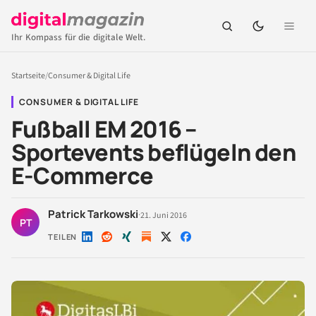
Ihr Kompass für die digitale Welt.
Startseite
/
Consumer & Digital Life
CONSUMER & DIGITAL LIFE
Fußball EM 2016 –
Sportevents beflügeln den
E-Commerce
Patrick Tarkowski
·
21. Juni 2016
PT
TEILEN
Auf
Auf
Auf
Auf
Auf
LinkedIn
Reddit
Xing
X
Facebook
teilen
teilen
teilen
teilen
teilen