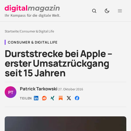
Ihr Kompass für die digitale Welt.
Startseite
/
Consumer & Digital Life
CONSUMER & DIGITAL LIFE
Durststrecke bei Apple –
erster Umsatzrückgang
seit 15 Jahren
Patrick Tarkowski
·
27. Oktober 2016
PT
TEILEN
Auf
Auf
Auf
Auf
Auf
LinkedIn
Reddit
Xing
X
Facebook
teilen
teilen
teilen
teilen
teilen