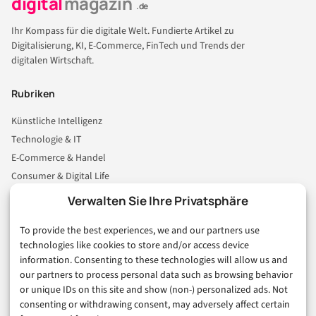
digital
magazin
.de
Ihr Kompass für die digitale Welt. Fundierte Artikel zu
Digitalisierung, KI, E-Commerce, FinTech und Trends der
digitalen Wirtschaft.
Rubriken
Künstliche Intelligenz
Technologie & IT
E-Commerce & Handel
Consumer & Digital Life
Marketing
Verwalten Sie Ihre Privatsphäre
Finanzen & FinTech
To provide the best experiences, we and our partners use
Business & Karriere
technologies like cookies to store and/or access device
Sicherheit & Recht
information. Consenting to these technologies will allow us and
Digitalisierung
our partners to process personal data such as browsing behavior
Marketing
or unique IDs on this site and show (non-) personalized ads. Not
consenting or withdrawing consent, may adversely affect certain