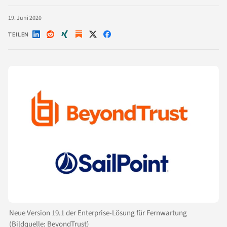
19. Juni 2020
TEILEN
Auf
Auf
Auf
Auf
Auf
LinkedIn
Reddit
Xing
X
Facebook
teilen
teilen
teilen
teilen
teilen
Neue Version 19.1 der Enterprise-Lösung für Fernwartung
(Bildquelle: BeyondTrust)