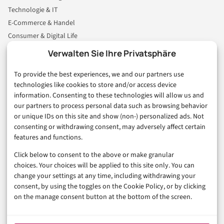
Technologie & IT
E-Commerce & Handel
Consumer & Digital Life
Marketing
Verwalten Sie Ihre Privatsphäre
Finanzen & FinTech
To provide the best experiences, we and our partners use
Business & Karriere
technologies like cookies to store and/or access device
Sicherheit & Recht
information. Consenting to these technologies will allow us and
Digitalisierung
our partners to process personal data such as browsing behavior
Marketing
or unique IDs on this site and show (non-) personalized ads. Not
consenting or withdrawing consent, may adversely affect certain
features and functions.
Magazin
Click below to consent to the above or make granular
Unsere Redaktion
choices. Your choices will be applied to this site only. You can
Werbeformate & Media Kit
change your settings at any time, including withdrawing your
consent, by using the toggles on the Cookie Policy, or by clicking
Rechtliches
on the manage consent button at the bottom of the screen.
Impressum