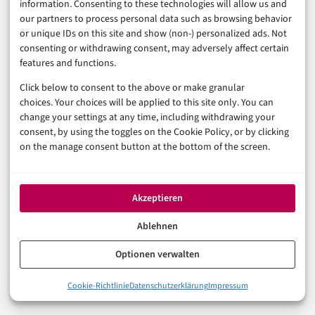
information. Consenting to these technologies will allow us and
our partners to process personal data such as browsing behavior
Was bleibt von der großen
or unique IDs on this site and show (non-) personalized ads. Not
consenting or withdrawing consent, may adversely affect certain
Meta-App-Vision?
features and functions.
Click below to consent to the above or make granular
choices. Your choices will be applied to this site only. You can
Ganz ehrlich: Noch ist das kein fertiges Meta-App-
change your settings at any time, including withdrawing your
consent, by using the toggles on the Cookie Policy, or by clicking
Betriebssystem, sondern eine Preview mit sieben
on the manage consent button at the bottom of the screen.
Partnern und einer klaren Geo-Einschränkung. Aber die
Richtung ist gesetzt, und sie ist konsequent. Integrierte
Services im Chat, Mobile Consumer AI als
Akzeptieren
Alltagsversprechen, ein Apps SDK, das laufend wächst.
Ablehnen
Für Nutzer in der EU bleibt vorerst nur das Zuschauen,
Optionen verwalten
für alle anderen beginnt schon jetzt ein anderer App-
Alltag.
0%
Cookie-Richtlinie
Datenschutzerklärung
Impressum
Was steckt hinter dem ChatGPT Apps SDK?