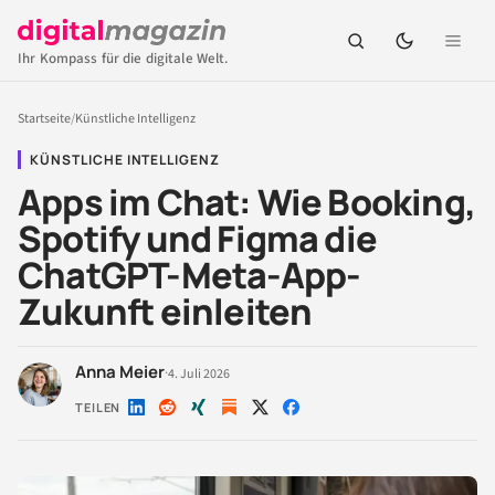
Ihr Kompass für die digitale Welt.
Startseite
/
Künstliche Intelligenz
KÜNSTLICHE INTELLIGENZ
Apps im Chat: Wie Booking,
Spotify und Figma die
ChatGPT-Meta-App-
Zukunft einleiten
Anna Meier
·
4. Juli 2026
TEILEN
Auf
Auf
Auf
Auf
Auf
LinkedIn
Reddit
Xing
X
Facebook
teilen
teilen
teilen
teilen
teilen