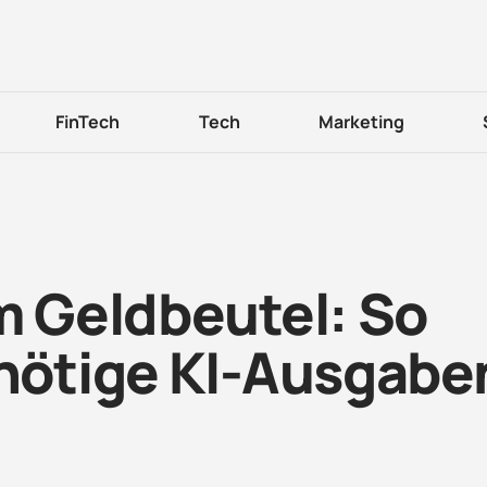
FinTech
Tech
Marketing
m Geldbeutel: So
nnötige KI-Ausgabe