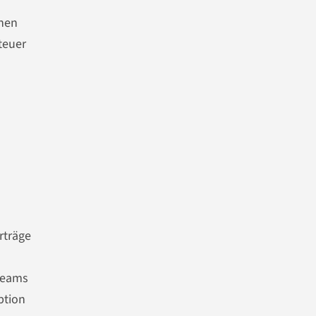
chen
teuer
rträge
-Teams
ption