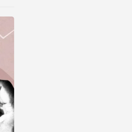
X
Facebook
teilen
teilen