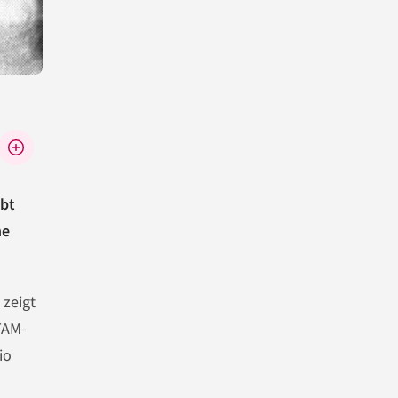
ibt
he
 zeigt
TAM-
io