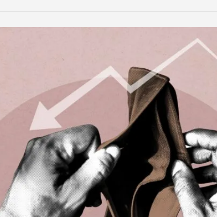
LinkedIn
Reddit
Xing
teilen
teilen
teilen