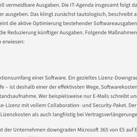
ll vermeidbare Ausgaben. Die IT-Agenda insgesamt folgt d
er ausgeben. Das klingt zunächst tautologisch, beschreibt 
eint die aktive Optimierung bestehender Softwareausgaben
 die Reduzierung künftiger Ausgaben. Folgende Maßnahmen
m erwiesen:
nktionsumfang einer Software. Ein gezieltes Lizenz-Downgra
fe – ist deshalb einer der effektivsten Wege, Softwarekoste
standsaufnahme. Wer beispielsweise nur E-Mails schreibt u
e-Lizenz mit vollem Collaboration- und Security-Paket. Der
 Lizenzkosten als auch langfristig bei Vertragsverlängerunge
ozent der Unternehmen downgraden Microsoft 365 von E5 auf E