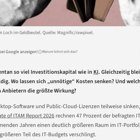
n Loch im Geldbeutel. Quelle: Magnific/rawpixel.
bei Google anzeigen!
Warum lohnt sich das?
ntan so viel Investitionskapital wie in
KI
. Gleichzeitig ble
uldig. Wo lassen sich „unnötige“ Kosten senken? Und welc
Anbietern die größte Wirkung?
top-Software und Public-Cloud-Lizenzen teilweise sinken,
ate of ITAM Report 2026
rechnen 47 Prozent der befragten I
menden Jahren einen deutlich größeren Raum im IT-Portfol
rößeren Teil des IT-Budgets verschlingt.