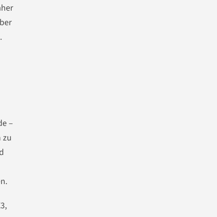
aher
aber
.
de –
n zu
nd
n.
3,