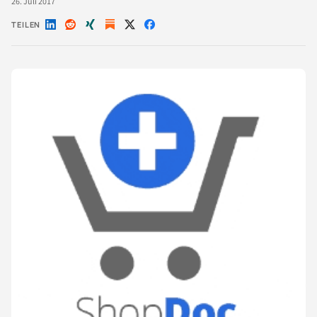
26. Juli 2017
TEILEN
Auf
Auf
Auf
Auf
Auf
LinkedIn
Reddit
Xing
X
Facebook
teilen
teilen
teilen
teilen
teilen