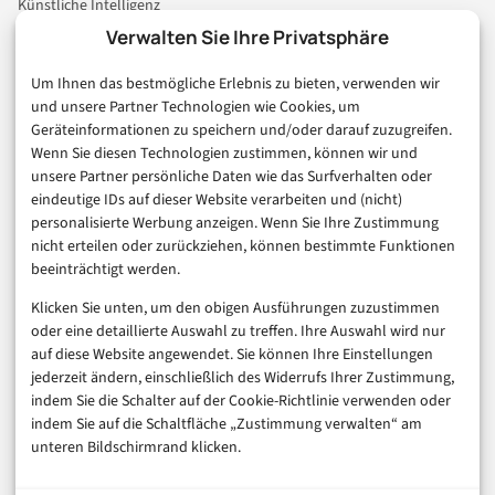
Künstliche Intelligenz
Technologie & IT
Verwalten Sie Ihre Privatsphäre
E-Commerce & Handel
Um Ihnen das bestmögliche Erlebnis zu bieten, verwenden wir
Consumer & Digital Life
und unsere Partner Technologien wie Cookies, um
Marketing
Geräteinformationen zu speichern und/oder darauf zuzugreifen.
Finanzen & FinTech
Wenn Sie diesen Technologien zustimmen, können wir und
unsere Partner persönliche Daten wie das Surfverhalten oder
Business & Karriere
eindeutige IDs auf dieser Website verarbeiten und (nicht)
Sicherheit & Recht
personalisierte Werbung anzeigen. Wenn Sie Ihre Zustimmung
Digitalisierung
nicht erteilen oder zurückziehen, können bestimmte Funktionen
Marketing
beeinträchtigt werden.
Klicken Sie unten, um den obigen Ausführungen zuzustimmen
Magazin
oder eine detaillierte Auswahl zu treffen. Ihre Auswahl wird nur
auf diese Website angewendet. Sie können Ihre Einstellungen
Unsere Redaktion
jederzeit ändern, einschließlich des Widerrufs Ihrer Zustimmung,
Werbeformate & Media Kit
indem Sie die Schalter auf der Cookie-Richtlinie verwenden oder
indem Sie auf die Schaltfläche „Zustimmung verwalten“ am
Rechtliches
unteren Bildschirmrand klicken.
Impressum